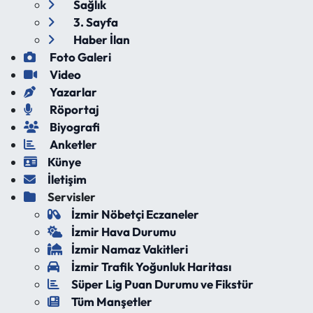
Sağlık
3. Sayfa
Haber İlan
Foto Galeri
Video
Yazarlar
Röportaj
Biyografi
Anketler
Künye
İletişim
Servisler
İzmir Nöbetçi Eczaneler
İzmir Hava Durumu
İzmir Namaz Vakitleri
İzmir Trafik Yoğunluk Haritası
Süper Lig Puan Durumu ve Fikstür
Tüm Manşetler