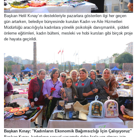
Başkan Helil Kınay’ın destekleriyle pazarlara gösterilen ilgi her geçen
gün artarken, belediye bünyesinde kurulan Kadın ve Aile Hizmetleri
Müdürlüğü aracılığıyla kadınlara yönelik psikolojik danışmanlık, şiddeti
önleme eğitimleri, kadın bülteni, mesleki ve hobi kursları gibi birçok proje
de hayata geçirildi.
Başkan Kınay: "Kadınların Ekonomik Bağımsızlığı İçin Çalışıyoruz"
Başkan Kınay, kadınların sosyal yaşamda daha fazla yer alması için