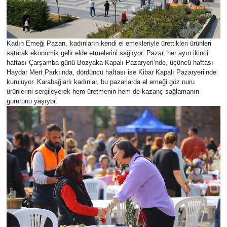
Kadın Emeği Pazarı, kadınların kendi el emekleriyle ürettikleri ürünleri
satarak ekonomik gelir elde etmelerini sağlıyor. Pazar, her ayın ikinci
haftası Çarşamba günü Bozyaka Kapalı Pazaryeri’nde, üçüncü haftası
Haydar Mert Parkı’nda, dördüncü haftası ise Kibar Kapalı Pazaryeri’nde
kuruluyor. Karabağlarlı kadınlar, bu pazarlarda el emeği göz nuru
ürünlerini sergileyerek hem üretmenin hem de kazanç sağlamanın
gururunu yaşıyor.