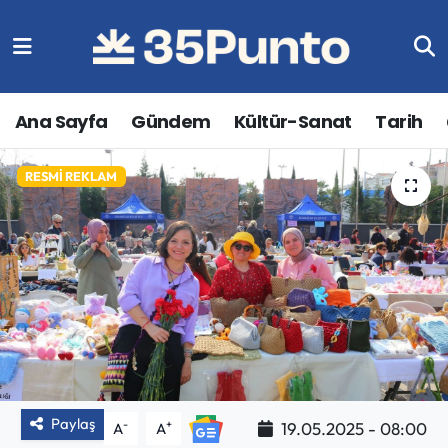
Ana Sayfa
Gündem
Kültür-Sanat
Tarih
RESMI REKLAM
Paylaş
-
+
19.05.2025 - 08:00
A
A