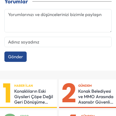
Yorumlar
Gönder
1
2
HABER İLAN
GÜNDEM
Konaklıların Eski
Konak Belediyesi
Giysileri Çöpe Değil
ve MMO Arasında
Geri Dönüşüme
Asansör Güvenliği
Gidiyor
İçin Önemli
Protokol