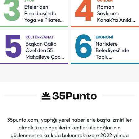
3
4
SPOR
GÜNDEM
Efeler'den
Roman
Pınarbaşı'nda
Soykırımı
Yoga ve Pilates
Konak'ta Anıldı:
Buluşması
"Eşit Bir Yaşam
5
6
İçin Mücadeleyi
KÜLTÜR-SANAT
EKONOMI
Sürdüreceğiz"
Başkan Galip
Narlıdere
Özel'den 55
Belediyesi'nde
Mahalleye Çocuk
Toplu
Şenliği
Sözleşmeye
İmzalar Atıldı
35punto.com, yaptığı yerel haberlerle başta İzmirliler
olmak üzere Egelilerin kentleri ile bağlarının
güçlenmesine katkıda bulunmak üzere 2022 yılında