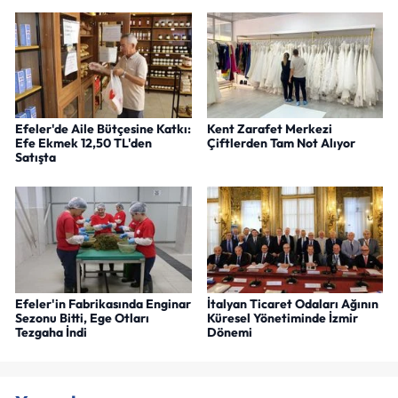
Efeler'de Aile Bütçesine Katkı:
Kent Zarafet Merkezi
Efe Ekmek 12,50 TL'den
Çiftlerden Tam Not Alıyor
Satışta
Efeler'in Fabrikasında Enginar
İtalyan Ticaret Odaları Ağının
Sezonu Bitti, Ege Otları
Küresel Yönetiminde İzmir
Tezgaha İndi
Dönemi