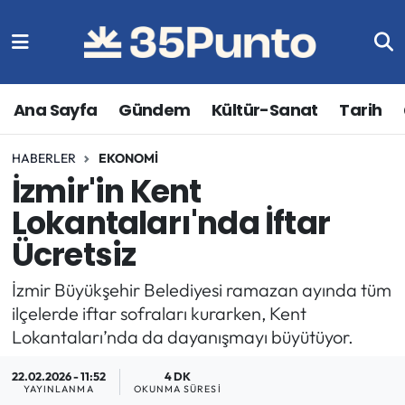
Ana Sayfa
Gündem
Kültür-Sanat
Tarih
HABERLER
EKONOMI
İzmir'in Kent
Lokantaları'nda İftar
Ücretsiz
İzmir Büyükşehir Belediyesi ramazan ayında tüm
ilçelerde iftar sofraları kurarken, Kent
Lokantaları’nda da dayanışmayı büyütüyor.
22.02.2026 - 11:52
4 DK
YAYINLANMA
OKUNMA SÜRESI