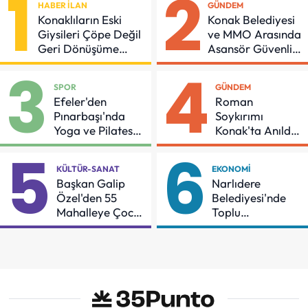
1
2
HABER İLAN
GÜNDEM
Konaklıların Eski
Konak Belediyesi
Giysileri Çöpe Değil
ve MMO Arasında
Geri Dönüşüme
Asansör Güvenliği
Gidiyor
İçin Önemli
3
4
Protokol
SPOR
GÜNDEM
Efeler'den
Roman
Pınarbaşı'nda
Soykırımı
Yoga ve Pilates
Konak'ta Anıldı:
Buluşması
"Eşit Bir Yaşam
5
6
İçin Mücadeleyi
KÜLTÜR-SANAT
EKONOMI
Sürdüreceğiz"
Başkan Galip
Narlıdere
Özel'den 55
Belediyesi'nde
Mahalleye Çocuk
Toplu
Şenliği
Sözleşmeye
İmzalar Atıldı