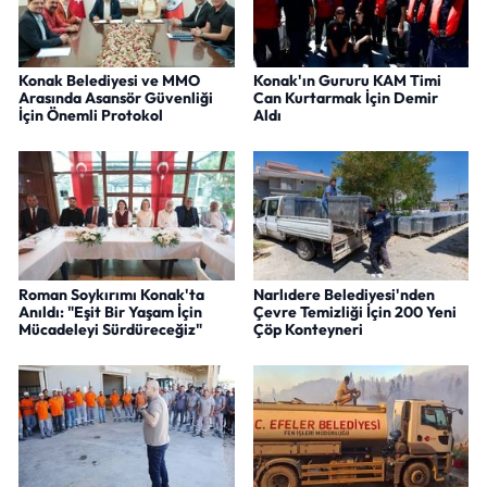
Konak Belediyesi ve MMO
Konak'ın Gururu KAM Timi
Arasında Asansör Güvenliği
Can Kurtarmak İçin Demir
İçin Önemli Protokol
Aldı
Roman Soykırımı Konak'ta
Narlıdere Belediyesi'nden
Anıldı: "Eşit Bir Yaşam İçin
Çevre Temizliği İçin 200 Yeni
Mücadeleyi Sürdüreceğiz"
Çöp Konteyneri