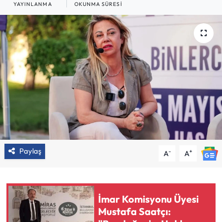
YAYINLANMA
OKUNMA SÜRESI
Paylaş
-
+
A
A
İmar Komisyonu Üyesi
Mustafa Saatçı: