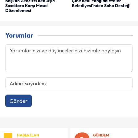
Başkan Zencirci'den Aşırı
Çine'deki Yangına Efeler
Sıcaklara Karşı Mesai
Belediyesi'nden Saha Desteği
Düzenlemesi
Yorumlar
Gönder
HABER İLAN
GÜNDEM