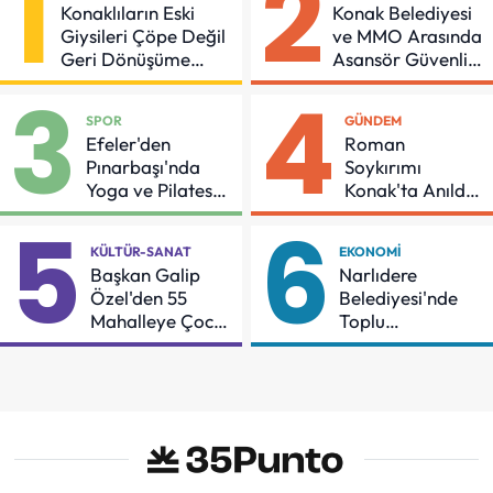
1
2
Konaklıların Eski
Konak Belediyesi
Giysileri Çöpe Değil
ve MMO Arasında
Geri Dönüşüme
Asansör Güvenliği
Gidiyor
İçin Önemli
3
4
Protokol
SPOR
GÜNDEM
Efeler'den
Roman
Pınarbaşı'nda
Soykırımı
Yoga ve Pilates
Konak'ta Anıldı:
Buluşması
"Eşit Bir Yaşam
5
6
İçin Mücadeleyi
KÜLTÜR-SANAT
EKONOMI
Sürdüreceğiz"
Başkan Galip
Narlıdere
Özel'den 55
Belediyesi'nde
Mahalleye Çocuk
Toplu
Şenliği
Sözleşmeye
İmzalar Atıldı