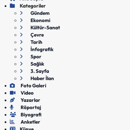
Kategoriler
Gündem
Ekonomi
Kültür-Sanat
Çevre
Tarih
İnfografik
Spor
Sağlık
3. Sayfa
Haber İlan
Foto Galeri
Video
Yazarlar
Röportaj
Biyografi
Anketler
Künye