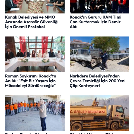
Konak Belediyesi ve MMO
Konak'ın Gururu KAM Timi
Arasında Asansör Güvenliği
Can Kurtarmak İçin Demir
İçin Önemli Protokol
Aldı
Roman Soykırımı Konak'ta
Narlıdere Belediyesi'nden
Anıldı: "Eşit Bir Yaşam İçin
Çevre Temizliği İçin 200 Yeni
Mücadeleyi Sürdüreceğiz"
Çöp Konteyneri