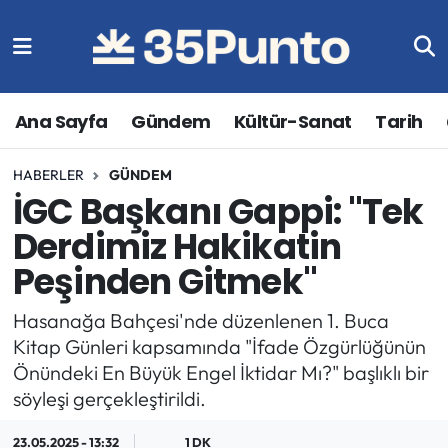
Ana Sayfa
Gündem
Kültür-Sanat
Tarih
HABERLER
GÜNDEM
İGC Başkanı Gappi: "Tek
Derdimiz Hakikatin
Peşinden Gitmek"
Hasanağa Bahçesi'nde düzenlenen 1. Buca
Kitap Günleri kapsamında "İfade Özgürlüğünün
Önündeki En Büyük Engel İktidar Mı?" başlıklı bir
söyleşi gerçekleştirildi.
23.05.2025 - 13:32
1 DK