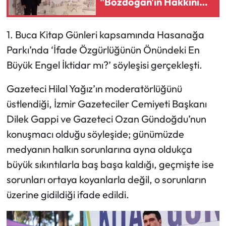
"Bozdoğan'ın Hakkını
Sonuna Kadar
Savunacağım"
1. Buca Kitap Günleri kapsamında Hasanağa
Parkı’nda ‘İfade Özgürlüğünün Önündeki En
Büyük Engel İktidar mı?’ söyleşisi gerçekleşti.
Gazeteci Hilal Yağız’ın moderatörlüğünü
üstlendiği, İzmir Gazeteciler Cemiyeti Başkanı
Dilek Gappi ve Gazeteci Ozan Gündoğdu’nun
konuşmacı olduğu söyleşide; günümüzde
medyanın halkın sorunlarına ayna oldukça
büyük sıkıntılarla baş başa kaldığı, geçmişte ise
sorunları ortaya koyanlarla değil, o sorunların
üzerine gidildiği ifade edildi.