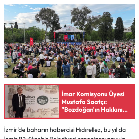
İmar Komisyonu Üyesi
Mustafa Saatçı:
"Bozdoğan'ın Hakkını
Sonuna Kadar
Savunacağım"
İzmir’de baharın habercisi Hıdırellez, bu yıl da
İzmir Büyükşehir Belediyesi organizasyonuyla