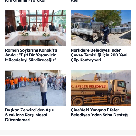
Roman Soykırımı Konak'ta
Narlıdere Belediyesi'nden
Anıldı: "Eşit Bir Yaşam İçin
Çevre Temizliği İçin 200 Yeni
Mücadeleyi Sürdüreceğiz"
Çöp Konteyneri
Başkan Zencirci'den Aşırı
Çine'deki Yangına Efeler
Sıcaklara Karşı Mesai
Belediyesi'nden Saha Desteği
Düzenlemesi