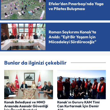
Efeler'den Pınarbaşı'nda Yoga
ve Pilates Buluşması
Roman Soykırımı Konak'ta
Anıldı: "Eşit Bir Yaşam İçin
Mücadeleyi Sürdüreceğiz"
Bunlar da ilginizi çekebilir
Konak Belediyesi ve MMO
Konak'ın Gururu KAM Timi
Arasında Asansör Güvenliği
Can Kurtarmak İçin Demir
İçin Önemli Protokol
Aldı