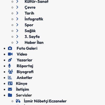
Kültür-Sanat
Çevre
Tarih
İnfografik
Spor
Sağlık
3. Sayfa
Haber İlan
Foto Galeri
Video
Yazarlar
Röportaj
Biyografi
Anketler
Künye
İletişim
Servisler
İzmir Nöbetçi Eczaneler