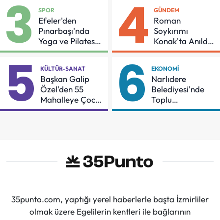
3
4
Protokol
SPOR
GÜNDEM
Efeler'den
Roman
Pınarbaşı'nda
Soykırımı
Yoga ve Pilates
Konak'ta Anıldı:
Buluşması
"Eşit Bir Yaşam
5
6
İçin Mücadeleyi
KÜLTÜR-SANAT
EKONOMI
Sürdüreceğiz"
Başkan Galip
Narlıdere
Özel'den 55
Belediyesi'nde
Mahalleye Çocuk
Toplu
Şenliği
Sözleşmeye
İmzalar Atıldı
35punto.com, yaptığı yerel haberlerle başta İzmirliler
olmak üzere Egelilerin kentleri ile bağlarının