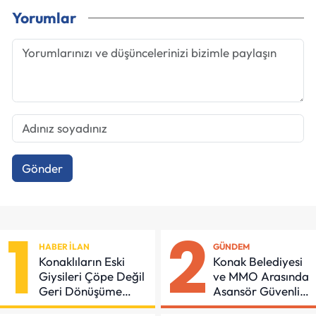
Yorumlar
Gönder
1
2
HABER İLAN
GÜNDEM
Konaklıların Eski
Konak Belediyesi
Giysileri Çöpe Değil
ve MMO Arasında
Geri Dönüşüme
Asansör Güvenliği
Gidiyor
İçin Önemli