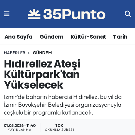
Ana Sayfa
Gündem
Kültür-Sanat
Tarih
HABERLER
GÜNDEM
Hıdırellez Ateşi
Kültürpark'tan
Yükselecek
İzmir’de baharın habercisi Hıdırellez, bu yıl da
İzmir Büyükşehir Belediyesi organizasyonuyla
coşkulu bir programla kutlanacak.
01.05.2026 - 11:40
1 DK
YAYINLANMA
OKUNMA SÜRESI