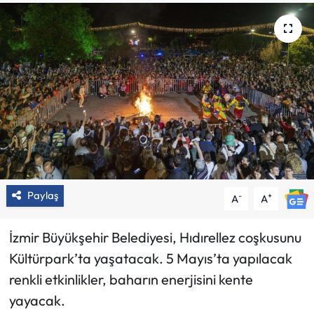
Paylaş
-
+
A
A
İzmir Büyükşehir Belediyesi, Hıdırellez coşkusunu
Kültürpark’ta yaşatacak. 5 Mayıs’ta yapılacak
renkli etkinlikler, baharın enerjisini kente
yayacak.