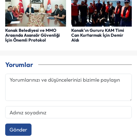
Konak Belediyesi ve MMO
Konak'ın Gururu KAM Timi
Arasında Asansör Güvenliği
Can Kurtarmak İçin Demir
İçin Önemli Protokol
Aldı
Yorumlar
Gönder