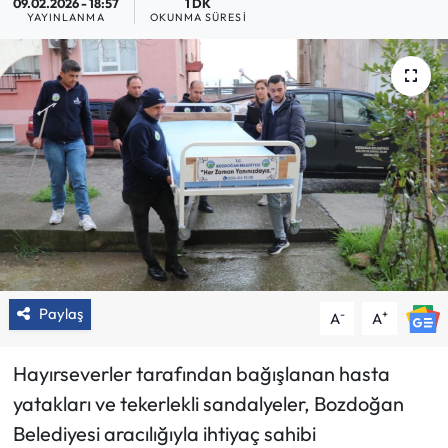
09.02.2026 - 18:57
1 DK
YAYINLANMA
OKUNMA SÜRESI
Paylaş
-
+
A
A
Hayırseverler tarafından bağışlanan hasta
yatakları ve tekerlekli sandalyeler, Bozdoğan
Belediyesi aracılığıyla ihtiyaç sahibi