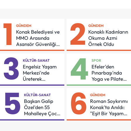
1
2
GÜNDEM
GÜNDEM
Konak Belediyesi ve
Konaklı Kadınların
MMO Arasında
Okuma Azmi
Asansör Güvenliği
Örnek Oldu
İçin Önemli Protokol
3
4
KÜLTÜR-SANAT
SPOR
Engelsiz Yaşam
Efeler'den
Merkezi'nde
Pınarbaşı'nda
Üreterek
Yoga ve Pilates
Güçleniyorlar
Buluşması
5
6
KÜLTÜR-SANAT
GÜNDEM
Başkan Galip
Roman Soykırımı
Özel'den 55
Konak'ta Anıldı:
Mahalleye Çocuk
"Eşit Bir Yaşam
Şenliği
İçin Mücadeleyi
Sürdüreceğiz"