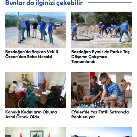
Bunlar da ilginizi çekebilir
Bozdoğan'da Başkan Vekili
Bozdoğan Eymir'de Parke Taşı
Özcan'dan Saha Mesaisi
Döşeme Çalışması
Tamamlandı
Konaklı Kadınların Okuma
Efeler'de Yaz Tatili Satrançla
Azmi Örnek Oldu
Renkleniyor