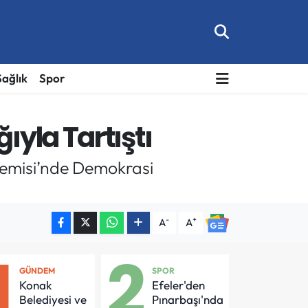
Sağlık
Spor
ıyla Tartıştı
ademisi’nde Demokrasi
-
+
A
A
1
2
GÜNDEM
SPOR
Konak
Efeler'den
Belediyesi ve
Pınarbaşı'nda