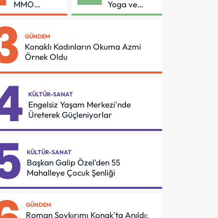
MMO
Yoga ve
Arasında
Pilates
3
Asansör
Buluşması
Güvenliği İçin
GÜNDEM
Önemli
Konaklı Kadınların Okuma Azmi
Protokol
Örnek Oldu
4
KÜLTÜR-SANAT
Engelsiz Yaşam Merkezi'nde
Üreterek Güçleniyorlar
5
KÜLTÜR-SANAT
Başkan Galip Özel'den 55
Mahalleye Çocuk Şenliği
GÜNDEM
Roman Soykırımı Konak'ta Anıldı: