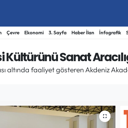
h
Çevre
Ekonomi
3. Sayfa
Haber İlan
İnfografik
Kültürünü Sanat Aracılığ
tısı altında faaliyet gösteren Akdeniz Ak