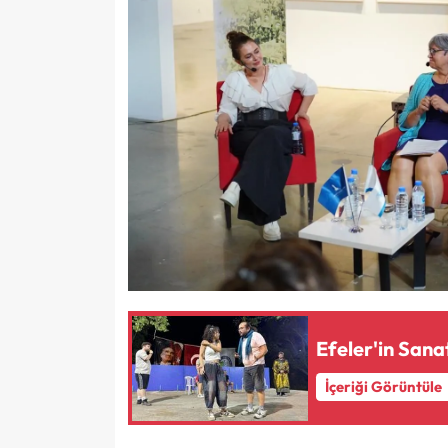
Efeler'in Sanat
İçeriği Görüntüle