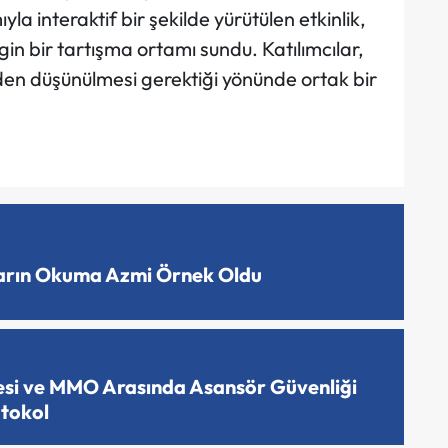
la interaktif bir şekilde yürütülen etkinlik,
in bir tartışma ortamı sundu. Katılımcılar,
den düşünülmesi gerektiği yönünde ortak bir
ların Okuma Azmi Örnek Oldu
esi ve MMO Arasında Asansör Güvenliği
otokol