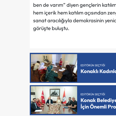
ben de varım” diyen gençlerin katılımıy
hem içerik hem katılım açısından zeng
sanat aracılığıyla demokrasinin yeni
görüşte buluştu.
EDITÖRÜN SEÇTIĞI
Konaklı Kadın
EDITÖRÜN SEÇTIĞI
Konak Belediy
İçin Önemli Pr