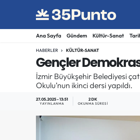
Ana Sayfa
Gündem
Kültür-Sanat
Tari
HABERLER
KÜLTÜR-SANAT
Gençler Demokrasi 
İzmir Büyükşehir Belediyesi ça
Okulu’nun ikinci dersi yapıldı.
27.05.2025 - 13:51
2 DK
YAYINLANMA
OKUNMA SÜRESI