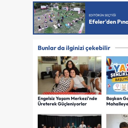
EDITÖRÜN SEÇTIĞI
Efeler'den Pın
Bunlar da ilginizi çekebilir
Engelsiz Yaşam Merkezi'nde
Başkan Ga
Üreterek Güçleniyorlar
Mahalleye