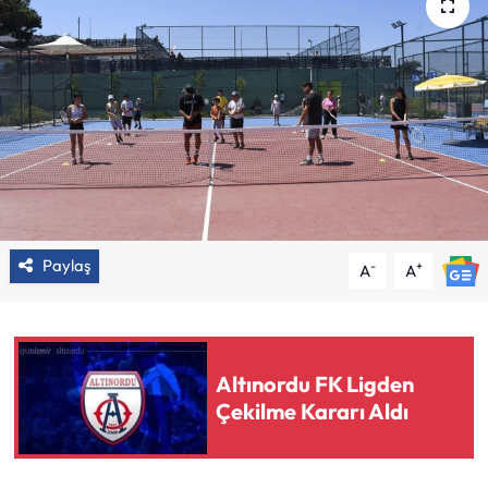
Paylaş
-
+
A
A
Altınordu FK Ligden
Çekilme Kararı Aldı