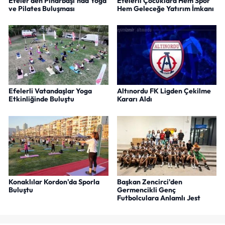
Efeler'den Pınarbaşı'nda Yoga
Efelerli Çocuklara Hem Spor
ve Pilates Buluşması
Hem Geleceğe Yatırım İmkanı
Efelerli Vatandaşlar Yoga
Altınordu FK Ligden Çekilme
Etkinliğinde Buluştu
Kararı Aldı
Konaklılar Kordon'da Sporla
Başkan Zencirci'den
Buluştu
Germencikli Genç
Futbolculara Anlamlı Jest