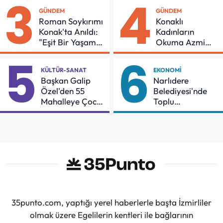
3
4
GÜNDEM
GÜNDEM
Roman Soykırımı
Konaklı
Konak'ta Anıldı:
Kadınların
"Eşit Bir Yaşam
Okuma Azmi
İçin Mücadeleyi
Örnek Oldu
5
6
Sürdüreceğiz"
KÜLTÜR-SANAT
EKONOMI
Başkan Galip
Narlıdere
Özel'den 55
Belediyesi'nde
Mahalleye Çocuk
Toplu
Şenliği
Sözleşmeye
İmzalar Atıldı
35punto.com, yaptığı yerel haberlerle başta İzmirliler
olmak üzere Egelilerin kentleri ile bağlarının