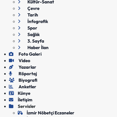
Kültür-Sanat
Çevre
Tarih
İnfografik
Spor
Sağlık
3. Sayfa
Haber İlan
Foto Galeri
Video
Yazarlar
Röportaj
Biyografi
Anketler
Künye
İletişim
Servisler
İzmir Nöbetçi Eczaneler