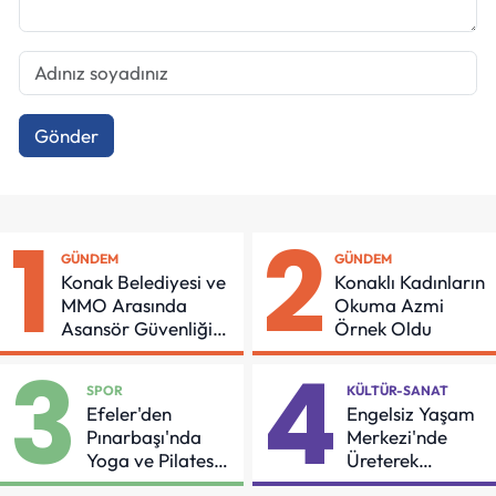
Gönder
1
2
GÜNDEM
GÜNDEM
Konak Belediyesi ve
Konaklı Kadınların
MMO Arasında
Okuma Azmi
Asansör Güvenliği
Örnek Oldu
İçin Önemli Protokol
3
4
SPOR
KÜLTÜR-SANAT
Efeler'den
Engelsiz Yaşam
Pınarbaşı'nda
Merkezi'nde
Yoga ve Pilates
Üreterek
Buluşması
Güçleniyorlar