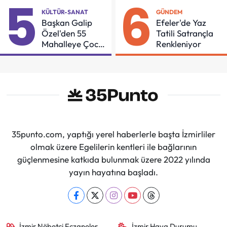
5
6
KÜLTÜR-SANAT
GÜNDEM
Başkan Galip
Efeler'de Yaz
Özel'den 55
Tatili Satrançla
Mahalleye Çocuk
Renkleniyor
Şenliği
35punto.com, yaptığı yerel haberlerle başta İzmirliler
olmak üzere Egelilerin kentleri ile bağlarının
güçlenmesine katkıda bulunmak üzere 2022 yılında
yayın hayatına başladı.
İzmir Nöbetçi Eczaneler
İzmir Hava Durumu