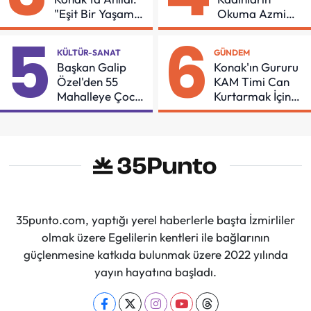
"Eşit Bir Yaşam
Okuma Azmi
İçin Mücadeleyi
Örnek Oldu
5
6
Sürdüreceğiz"
KÜLTÜR-SANAT
GÜNDEM
Başkan Galip
Konak'ın Gururu
Özel'den 55
KAM Timi Can
Mahalleye Çocuk
Kurtarmak İçin
Şenliği
Demir Aldı
35punto.com, yaptığı yerel haberlerle başta İzmirliler
olmak üzere Egelilerin kentleri ile bağlarının
güçlenmesine katkıda bulunmak üzere 2022 yılında
yayın hayatına başladı.