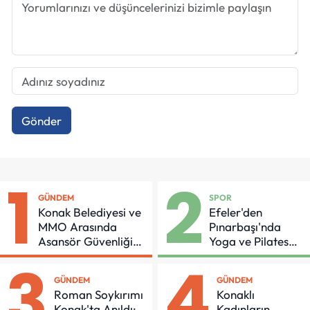
Gönder
1
2
GÜNDEM
SPOR
Konak Belediyesi ve
Efeler'den
MMO Arasında
Pınarbaşı'nda
Asansör Güvenliği
Yoga ve Pilates
İçin Önemli Protokol
Buluşması
3
4
GÜNDEM
GÜNDEM
Roman Soykırımı
Konaklı
Konak'ta Anıldı:
Kadınların