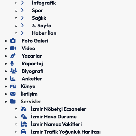
İnfografik
Spor
Sağlık
3. Sayfa
Haber İlan
Foto Galeri
Video
Yazarlar
Röportaj
Biyografi
Anketler
Künye
İletişim
Servisler
İzmir Nöbetçi Eczaneler
İzmir Hava Durumu
İzmir Namaz Vakitleri
İzmir Trafik Yoğunluk Haritası