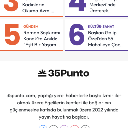
3
4
Kadınların
Merkezi'nde
Okuma Azmi
Üreterek
Örnek Oldu
Güçleniyorlar
5
6
GÜNDEM
KÜLTÜR-SANAT
Roman Soykırımı
Başkan Galip
Konak'ta Anıldı:
Özel'den 55
"Eşit Bir Yaşam
Mahalleye Çocuk
İçin Mücadeleyi
Şenliği
Sürdüreceğiz"
35punto.com, yaptığı yerel haberlerle başta İzmirliler
olmak üzere Egelilerin kentleri ile bağlarının
güçlenmesine katkıda bulunmak üzere 2022 yılında
yayın hayatına başladı.