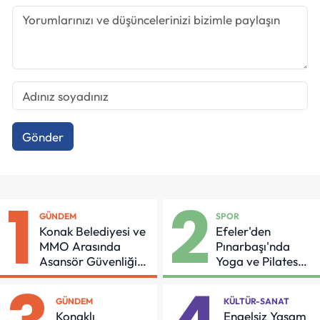
Gönder
1
2
GÜNDEM
SPOR
Konak Belediyesi ve
Efeler'den
MMO Arasında
Pınarbaşı'nda
Asansör Güvenliği
Yoga ve Pilates
İçin Önemli Protokol
Buluşması
GÜNDEM
KÜLTÜR-SANAT
Konaklı
Engelsiz Yaşam