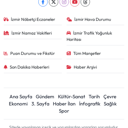
İzmir Nöbetçi Eczaneler
İzmir Hava Durumu
İzmir Namaz Vakitleri
İzmir Trafik Yoğunluk
Haritası
Puan Durumu ve Fikstür
Tüm Manşetler
Son Dakika Haberleri
Haber Arşivi
Ana Sayfa
Gündem
Kültür-Sanat
Tarih
Çevre
Ekonomi
3. Sayfa
Haber İlan
İnfografik
Sağlık
Spor
Sitede yayınlanan içerik ve yorumlardan yazarları sorumludur.