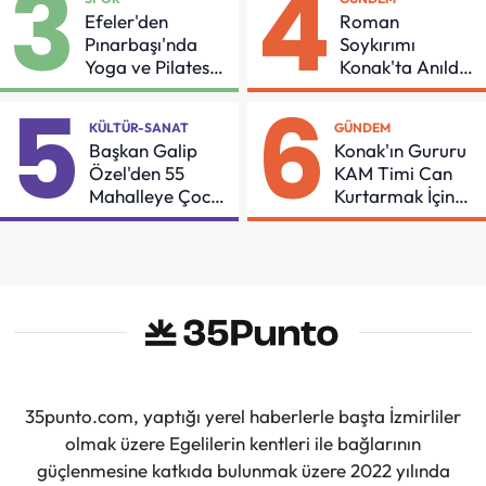
3
4
Efeler'den
Roman
Pınarbaşı'nda
Soykırımı
Yoga ve Pilates
Konak'ta Anıldı:
Buluşması
"Eşit Bir Yaşam
5
6
İçin Mücadeleyi
KÜLTÜR-SANAT
GÜNDEM
Sürdüreceğiz"
Başkan Galip
Konak'ın Gururu
Özel'den 55
KAM Timi Can
Mahalleye Çocuk
Kurtarmak İçin
Şenliği
Demir Aldı
35punto.com, yaptığı yerel haberlerle başta İzmirliler
olmak üzere Egelilerin kentleri ile bağlarının
güçlenmesine katkıda bulunmak üzere 2022 yılında