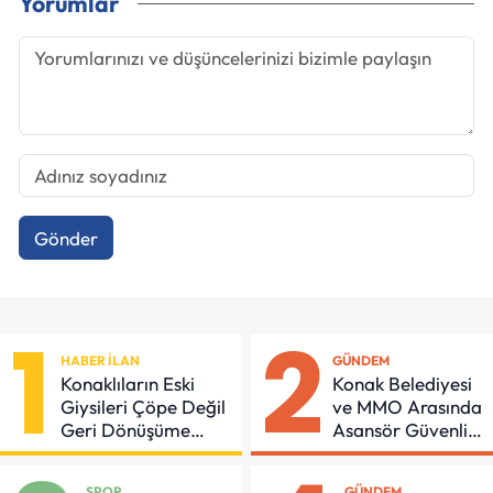
Yorumlar
Gönder
1
2
HABER İLAN
GÜNDEM
Konaklıların Eski
Konak Belediyesi
Giysileri Çöpe Değil
ve MMO Arasında
Geri Dönüşüme
Asansör Güvenliği
Gidiyor
İçin Önemli
Protokol
SPOR
GÜNDEM