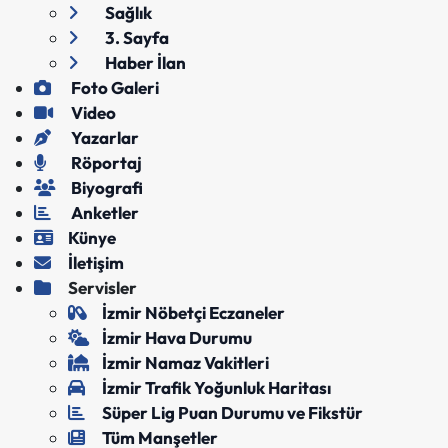
Sağlık
3. Sayfa
Haber İlan
Foto Galeri
Video
Yazarlar
Röportaj
Biyografi
Anketler
Künye
İletişim
Servisler
İzmir Nöbetçi Eczaneler
İzmir Hava Durumu
İzmir Namaz Vakitleri
İzmir Trafik Yoğunluk Haritası
Süper Lig Puan Durumu ve Fikstür
Tüm Manşetler