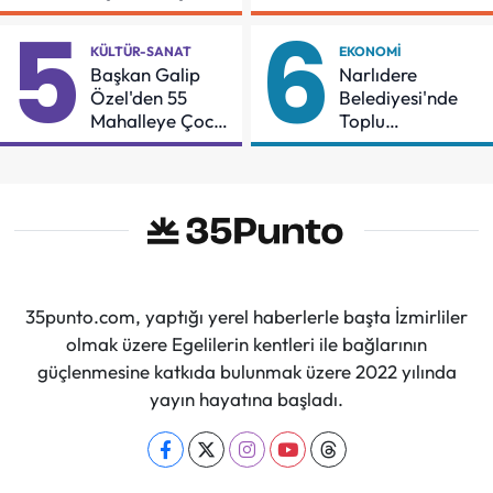
İçin Mücadeleyi
Örnek Oldu
5
6
Sürdüreceğiz"
KÜLTÜR-SANAT
EKONOMI
Başkan Galip
Narlıdere
Özel'den 55
Belediyesi'nde
Mahalleye Çocuk
Toplu
Şenliği
Sözleşmeye
İmzalar Atıldı
35punto.com, yaptığı yerel haberlerle başta İzmirliler
olmak üzere Egelilerin kentleri ile bağlarının
güçlenmesine katkıda bulunmak üzere 2022 yılında
yayın hayatına başladı.