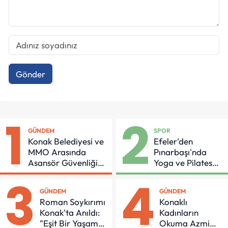
Gönder
1
2
GÜNDEM
SPOR
Konak Belediyesi ve
Efeler'den
MMO Arasında
Pınarbaşı'nda
Asansör Güvenliği
Yoga ve Pilates
İçin Önemli Protokol
Buluşması
3
4
GÜNDEM
GÜNDEM
Roman Soykırımı
Konaklı
Konak'ta Anıldı:
Kadınların
"Eşit Bir Yaşam
Okuma Azmi