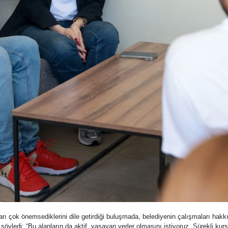
z
arı çok önemsediklerini dile getirdiği buluşmada, belediyenin çalışmaları hakk
ledi: “Bu alanların da aktif, yaşayan yerler olmasını istiyoruz. Sürekli kursl