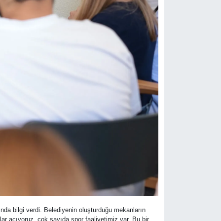
ında bilgi verdi. Belediyenin oluşturduğu mekanların
ar açıyoruz, çok sayıda spor faaliyetimiz var. Bu bir