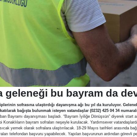
 geleneği bu bayram da de
iplerinin sofrasına ulaştırdığı dayanışma ağı bu yıl da kuruluyor. Gelen
katılarak bağışta bulunmak isteyen vatandaşlar (0232) 425 04 34 numaral
rban Bayramı dayanışması başladı. “Bayram İyiliğe Dönüşsün” diyerek start
ibi Konaklıların bayram sofraları neşeyle kurulacak. Yardımsever vatandaşlarda
k sıcak yemek olarak sofralara ulaştırılacak. 18-29 Mayıs tarihleri arasında
aları telefondan başvuru yapabilecek. Yapılan başvurunun ardından görevli pers