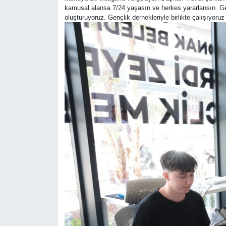
kamusal alansa 7/24 yaşasın ve herkes yararlansın. Genç
oluşturuyoruz. Gençlik dernekleriyle birlikte çalışıyor