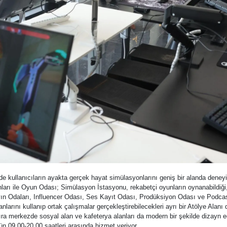
kullanıcıların ayakta gerçek hayat simülasyonlarını geniş bir alanda deneyim
nları ile Oyun Odası; Simülasyon İstasyonu, rekabetçi oyunların oynanabildiği
ın Odaları, Influencer Odası, Ses Kayıt Odası, Prodüksiyon Odası ve Podcast O
larını kullanıp ortak çalışmalar gerçekleştirebilecekleri ayrı bir Atölye Alanı 
sıra merkezde sosyal alan ve kafeterya alanları da modern bir şekilde dizayn 
ün 09.00-20.00 saatleri arasında hizmet veriyor.