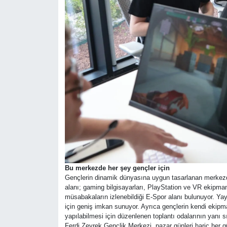
Bu merkezde her şey gençler için
Gençlerin dinamik dünyasına uygun tasarlanan merkezde 
alanı; gaming bilgisayarları, PlayStation ve VR ekipma
müsabakaların izlenebildiği E-Spor alanı bulunuyor. Yay
için geniş imkan sunuyor. Ayrıca gençlerin kendi ekipman
yapılabilmesi için düzenlenen toplantı odalarının yanı 
Ferdi Zeyrek Gençlik Merkezi, pazar günleri hariç her g