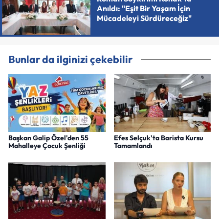
Anıldı: "Eşit Bir Yaşam İçin
Mücadeleyi Sürdüreceğiz"
Bunlar da ilginizi çekebilir
Başkan Galip Özel'den 55
Efes Selçuk'ta Barista Kursu
Mahalleye Çocuk Şenliği
Tamamlandı