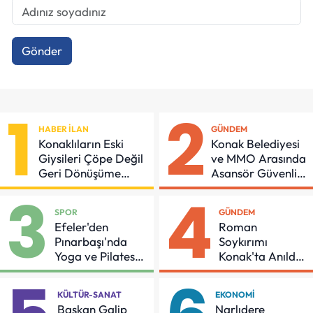
Gönder
1
2
HABER İLAN
GÜNDEM
Konaklıların Eski
Konak Belediyesi
Giysileri Çöpe Değil
ve MMO Arasında
Geri Dönüşüme
Asansör Güvenliği
Gidiyor
İçin Önemli
3
4
Protokol
SPOR
GÜNDEM
Efeler'den
Roman
Pınarbaşı'nda
Soykırımı
Yoga ve Pilates
Konak'ta Anıldı:
Buluşması
"Eşit Bir Yaşam
İçin Mücadeleyi
KÜLTÜR-SANAT
EKONOMI
Sürdüreceğiz"
Başkan Galip
Narlıdere