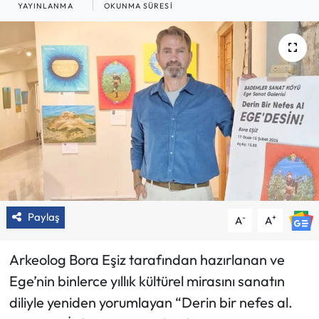
YAYINLANMA
OKUNMA SÜRESI
Paylaş
-
+
A
A
Arkeolog Bora Eşiz tarafından hazırlanan ve
Ege’nin binlerce yıllık kültürel mirasını sanatın
diliyle yeniden yorumlayan “Derin bir nefes al.