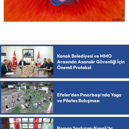
Konak Belediyesi ve MMO
Arasında Asansör Güvenliği İçin
Önemli Protokol
Efeler'den Pınarbaşı'nda Yoga
ve Pilates Buluşması
Roman Soykırımı Konak'ta