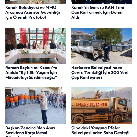
Konak Belediyesi ve MMO
Konak'ın Gururu KAM Timi
Arasında Asansör Güvenliği
Can Kurtarmak İçin Demir
İçin Önemli Protokol
Aldı
Roman Soykırımı Konak'ta
Narlıdere Belediyesi'nden
Anıldı: "Eşit Bir Yaşam İçin
Çevre Temizliği İçin 200 Yeni
Mücadeleyi Sürdüreceğiz"
Çöp Konteyneri
Başkan Zencirci'den Aşırı
Çine'deki Yangına Efeler
Sıcaklara Karşı Mesai
Belediyesi'nden Saha Desteği