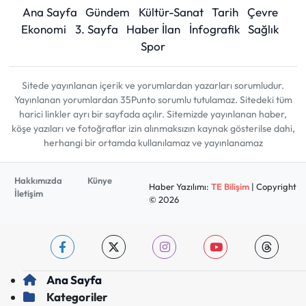
Ana Sayfa
Gündem
Kültür-Sanat
Tarih
Çevre
Ekonomi
3. Sayfa
Haber İlan
İnfografik
Sağlık
Spor
Sitede yayınlanan içerik ve yorumlardan yazarları sorumludur.
Yayınlanan yorumlardan 35Punto sorumlu tutulamaz. Sitedeki tüm
harici linkler ayrı bir sayfada açılır. Sitemizde yayınlanan haber,
köşe yazıları ve fotoğraflar izin alınmaksızın kaynak gösterilse dahi,
herhangi bir ortamda kullanılamaz ve yayınlanamaz
Hakkımızda
Künye
Haber Yazılımı:
TE Bilişim
| Copyright
İletişim
© 2026
Ana Sayfa
Kategoriler