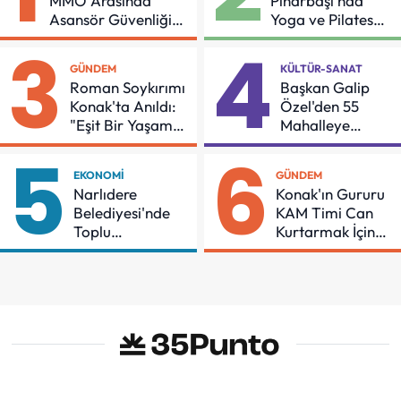
MMO Arasında
Pınarbaşı'nda
Asansör Güvenliği
Yoga ve Pilates
İçin Önemli Protokol
Buluşması
3
4
GÜNDEM
KÜLTÜR-SANAT
Roman Soykırımı
Başkan Galip
Konak'ta Anıldı:
Özel'den 55
"Eşit Bir Yaşam
Mahalleye
İçin Mücadeleyi
Çocuk Şenliği
5
6
Sürdüreceğiz"
EKONOMI
GÜNDEM
Narlıdere
Konak'ın Gururu
Belediyesi'nde
KAM Timi Can
Toplu
Kurtarmak İçin
Sözleşmeye
Demir Aldı
İmzalar Atıldı