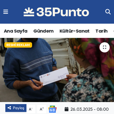
Ana Sayfa
Gündem
Kültür-Sanat
Tarih
RESMI REKLAM
Paylaş
-
+
26.03.2025 - 08:00
A
A