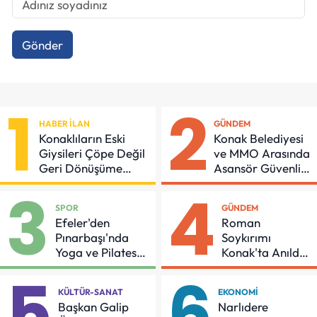
Gönder
1
2
HABER İLAN
GÜNDEM
Konaklıların Eski
Konak Belediyesi
Giysileri Çöpe Değil
ve MMO Arasında
Geri Dönüşüme
Asansör Güvenliği
Gidiyor
İçin Önemli
3
4
Protokol
SPOR
GÜNDEM
Efeler'den
Roman
Pınarbaşı'nda
Soykırımı
Yoga ve Pilates
Konak'ta Anıldı:
Buluşması
"Eşit Bir Yaşam
5
6
İçin Mücadeleyi
KÜLTÜR-SANAT
EKONOMI
Sürdüreceğiz"
Başkan Galip
Narlıdere