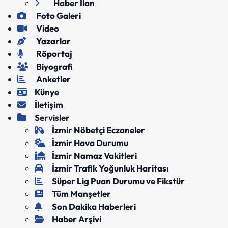
Haber İlan
Foto Galeri
Video
Yazarlar
Röportaj
Biyografi
Anketler
Künye
İletişim
Servisler
İzmir Nöbetçi Eczaneler
İzmir Hava Durumu
İzmir Namaz Vakitleri
İzmir Trafik Yoğunluk Haritası
Süper Lig Puan Durumu ve Fikstür
Tüm Manşetler
Son Dakika Haberleri
Haber Arşivi