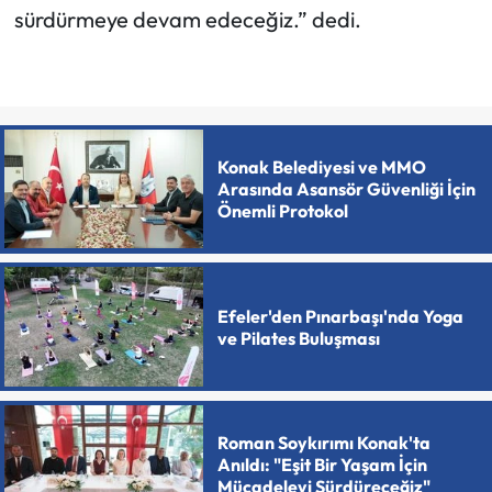
sürdürmeye devam edeceğiz.” dedi.
Konak Belediyesi ve MMO
Arasında Asansör Güvenliği İçin
Önemli Protokol
Efeler'den Pınarbaşı'nda Yoga
ve Pilates Buluşması
Roman Soykırımı Konak'ta
Anıldı: "Eşit Bir Yaşam İçin
Mücadeleyi Sürdüreceğiz"