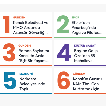
1
2
GÜNDEM
SPOR
Konak Belediyesi ve
Efeler'den
MMO Arasında
Pınarbaşı'nda
Asansör Güvenliği
Yoga ve Pilates
İçin Önemli Protokol
Buluşması
3
4
GÜNDEM
KÜLTÜR-SANAT
Roman Soykırımı
Başkan Galip
Konak'ta Anıldı:
Özel'den 55
"Eşit Bir Yaşam
Mahalleye
İçin Mücadeleyi
Çocuk Şenliği
5
6
Sürdüreceğiz"
EKONOMI
GÜNDEM
Narlıdere
Konak'ın Gururu
Belediyesi'nde
KAM Timi Can
Toplu
Kurtarmak İçin
Sözleşmeye
Demir Aldı
İmzalar Atıldı