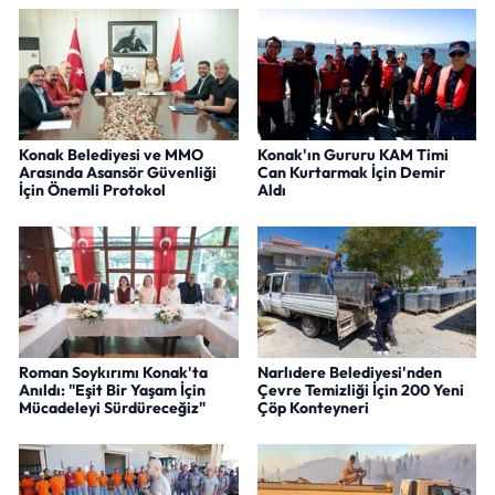
Konak Belediyesi ve MMO
Konak'ın Gururu KAM Timi
Arasında Asansör Güvenliği
Can Kurtarmak İçin Demir
İçin Önemli Protokol
Aldı
Roman Soykırımı Konak'ta
Narlıdere Belediyesi'nden
Anıldı: "Eşit Bir Yaşam İçin
Çevre Temizliği İçin 200 Yeni
Mücadeleyi Sürdüreceğiz"
Çöp Konteyneri