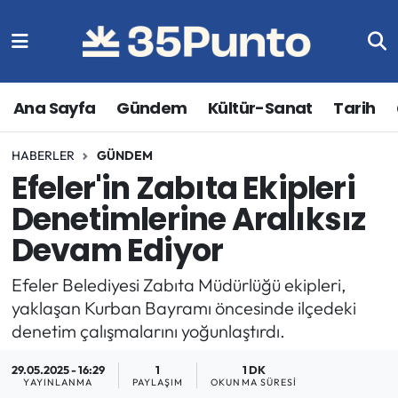
Ana Sayfa
Gündem
Kültür-Sanat
Tarih
HABERLER
GÜNDEM
Efeler'in Zabıta Ekipleri
Denetimlerine Aralıksız
Devam Ediyor
Efeler Belediyesi Zabıta Müdürlüğü ekipleri,
yaklaşan Kurban Bayramı öncesinde ilçedeki
denetim çalışmalarını yoğunlaştırdı.
29.05.2025 - 16:29
1
1 DK
YAYINLANMA
PAYLAŞIM
OKUNMA SÜRESI