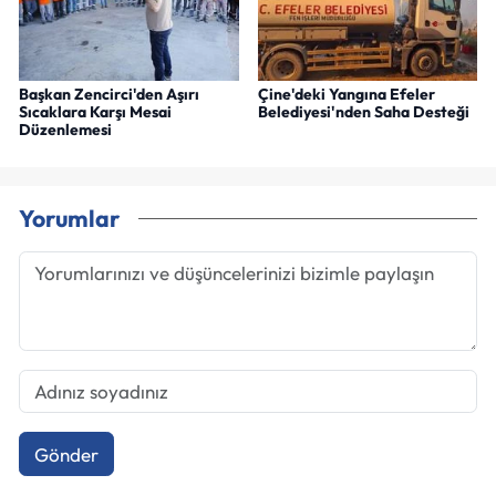
Başkan Zencirci'den Aşırı
Çine'deki Yangına Efeler
Sıcaklara Karşı Mesai
Belediyesi'nden Saha Desteği
Düzenlemesi
Yorumlar
Gönder