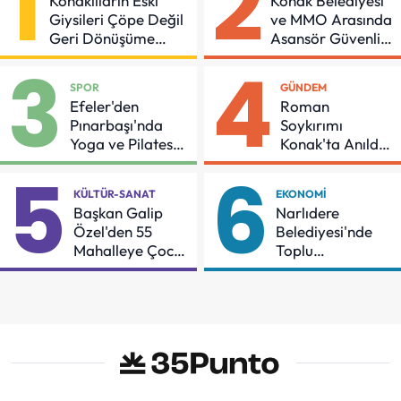
1
2
Konaklıların Eski
Konak Belediyesi
Giysileri Çöpe Değil
ve MMO Arasında
Geri Dönüşüme
Asansör Güvenliği
Gidiyor
İçin Önemli
3
4
Protokol
SPOR
GÜNDEM
Efeler'den
Roman
Pınarbaşı'nda
Soykırımı
Yoga ve Pilates
Konak'ta Anıldı:
Buluşması
"Eşit Bir Yaşam
5
6
İçin Mücadeleyi
KÜLTÜR-SANAT
EKONOMI
Sürdüreceğiz"
Başkan Galip
Narlıdere
Özel'den 55
Belediyesi'nde
Mahalleye Çocuk
Toplu
Şenliği
Sözleşmeye
İmzalar Atıldı