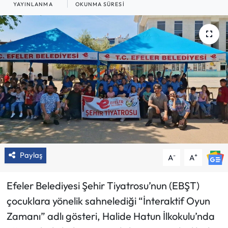
YAYINLANMA
OKUNMA SÜRESI
Paylaş
-
+
A
A
Efeler Belediyesi Şehir Tiyatrosu’nun (EBŞT)
çocuklara yönelik sahnelediği “İnteraktif Oyun
Zamanı” adlı gösteri, Halide Hatun İlkokulu’nda