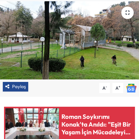
Paylaş
-
+
A
A
Roman Soykırımı
Konak'ta Anıldı: "Eşit Bir
Yaşam İçin Mücadeleyi