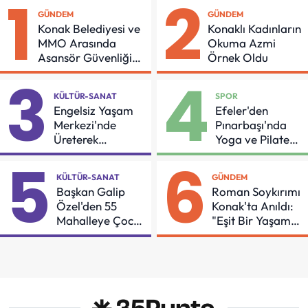
1
2
GÜNDEM
GÜNDEM
Konak Belediyesi ve
Konaklı Kadınların
MMO Arasında
Okuma Azmi
Asansör Güvenliği
Örnek Oldu
İçin Önemli Protokol
3
4
KÜLTÜR-SANAT
SPOR
Engelsiz Yaşam
Efeler'den
Merkezi'nde
Pınarbaşı'nda
Üreterek
Yoga ve Pilates
Güçleniyorlar
Buluşması
5
6
KÜLTÜR-SANAT
GÜNDEM
Başkan Galip
Roman Soykırımı
Özel'den 55
Konak'ta Anıldı:
Mahalleye Çocuk
"Eşit Bir Yaşam
Şenliği
İçin Mücadeleyi
Sürdüreceğiz"