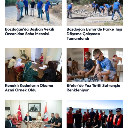
Bozdoğan'da Başkan Vekili
Bozdoğan Eymir'de Parke Taşı
Özcan'dan Saha Mesaisi
Döşeme Çalışması
Tamamlandı
Konaklı Kadınların Okuma
Efeler'de Yaz Tatili Satrançla
Azmi Örnek Oldu
Renkleniyor