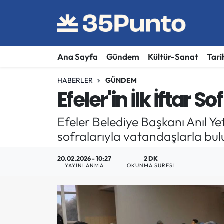
Ana Sayfa
Gündem
Kültür-Sanat
Tari
HABERLER
GÜNDEM
Efeler'in İlk İftar 
Efeler Belediye Başkanı Anıl Y
sofralarıyla vatandaşlarla bu
20.02.2026 - 10:27
2 DK
YAYINLANMA
OKUNMA SÜRESI