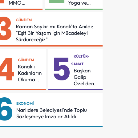
MMO
Yoga ve
Arasında
Pilates
3
Asansör
Buluşması
GÜNDEM
Güvenliği İçin
Roman Soykırımı Konak'ta Anıldı:
Önemli
"Eşit Bir Yaşam İçin Mücadeleyi
Protokol
Sürdüreceğiz"
4
5
KÜLTÜR-
GÜNDEM
SANAT
Konaklı
Başkan
Kadınların
Galip
Okuma
Özel'den
Azmi
55
6
Örnek
Mahalleye
Oldu
Çocuk
EKONOMI
Şenliği
Narlıdere Belediyesi'nde Toplu
Sözleşmeye İmzalar Atıldı