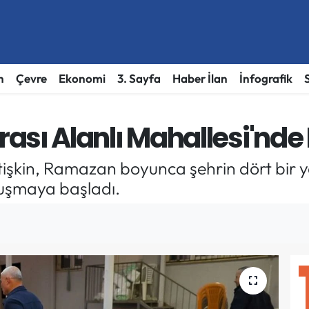
h
Çevre
Ekonomi
3. Sayfa
Haber İlan
İnfografik
Sofrası Alanlı Mahallesi'nd
etişkin, Ramazan boyunca şehrin dört bir
luşmaya başladı.