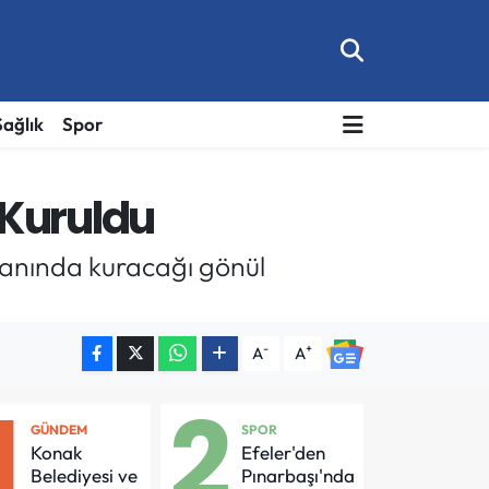
Sağlık
Spor
e Kuruldu
 yanında kuracağı gönül
-
+
A
A
1
2
GÜNDEM
SPOR
Konak
Efeler'den
Belediyesi ve
Pınarbaşı'nda