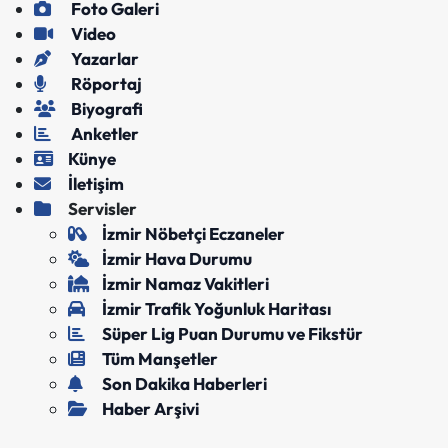
Foto Galeri
Video
Yazarlar
Röportaj
Biyografi
Anketler
Künye
İletişim
Servisler
İzmir Nöbetçi Eczaneler
İzmir Hava Durumu
İzmir Namaz Vakitleri
İzmir Trafik Yoğunluk Haritası
Süper Lig Puan Durumu ve Fikstür
Tüm Manşetler
Son Dakika Haberleri
Haber Arşivi