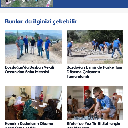
Bunlar da ilginizi çekebilir
Bozdoğan'da Başkan Vekili
Bozdoğan Eymir'de Parke Taşı
Özcan'dan Saha Mesaisi
Döşeme Çalışması
Tamamlandı
Konaklı Kadınların Okuma
Efeler'de Yaz Tatili Satrançla
Azmi Örnek Oldu
Renkleniyor