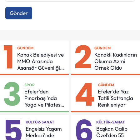
Gönder
1
2
GÜNDEM
GÜNDEM
Konak Belediyesi ve
Konaklı Kadınların
MMO Arasında
Okuma Azmi
Asansör Güvenliği
Örnek Oldu
İçin Önemli Protokol
3
4
SPOR
GÜNDEM
Efeler'den
Efeler'de Yaz
Pınarbaşı'nda
Tatili Satrançla
Yoga ve Pilates
Renkleniyor
Buluşması
5
6
KÜLTÜR-SANAT
KÜLTÜR-SANAT
Engelsiz Yaşam
Başkan Galip
Merkezi'nde
Özel'den 55