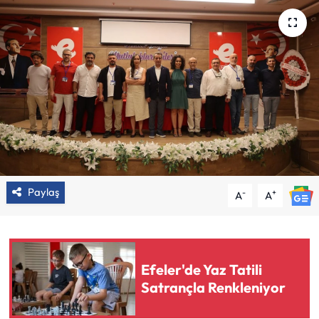
Paylaş
-
+
A
A
Efeler'de Yaz Tatili
Satrançla Renkleniyor