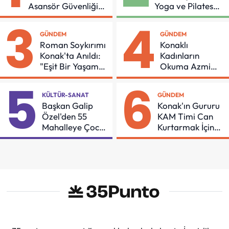
Asansör Güvenliği
Yoga ve Pilates
İçin Önemli Protokol
Buluşması
3
4
GÜNDEM
GÜNDEM
Roman Soykırımı
Konaklı
Konak'ta Anıldı:
Kadınların
"Eşit Bir Yaşam
Okuma Azmi
İçin Mücadeleyi
Örnek Oldu
5
6
Sürdüreceğiz"
KÜLTÜR-SANAT
GÜNDEM
Başkan Galip
Konak'ın Gururu
Özel'den 55
KAM Timi Can
Mahalleye Çocuk
Kurtarmak İçin
Şenliği
Demir Aldı