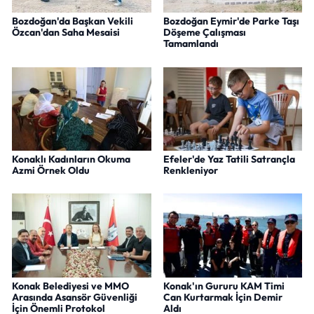
Bozdoğan'da Başkan Vekili
Bozdoğan Eymir'de Parke Taşı
Özcan'dan Saha Mesaisi
Döşeme Çalışması
Tamamlandı
Konaklı Kadınların Okuma
Efeler'de Yaz Tatili Satrançla
Azmi Örnek Oldu
Renkleniyor
Konak Belediyesi ve MMO
Konak'ın Gururu KAM Timi
Arasında Asansör Güvenliği
Can Kurtarmak İçin Demir
İçin Önemli Protokol
Aldı