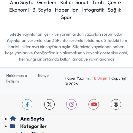
Ana Sayfa
Gündem
Kültür-Sanat
Tarih
Çevre
Ekonomi
3. Sayfa
Haber İlan
İnfografik
Sağlık
Spor
Sitede yayınlanan içerik ve yorumlardan yazarları sorumludur.
Yayınlanan yorumlardan 35Punto sorumlu tutulamaz. Sitedeki tüm
harici linkler ayrı bir sayfada açılır. Sitemizde yayınlanan haber,
köşe yazıları ve fotoğraflar izin alınmaksızın kaynak gösterilse dahi,
herhangi bir ortamda kullanılamaz ve yayınlanamaz
Hakkımızda
Künye
Haber Yazılımı:
TE Bilişim
| Copyright
İletişim
© 2026
Ana Sayfa
Kategoriler