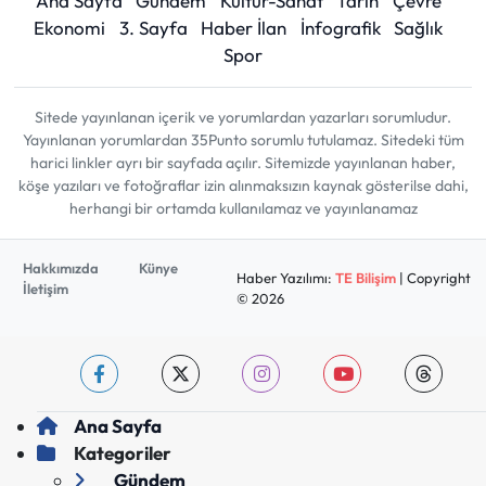
Ana Sayfa
Gündem
Kültür-Sanat
Tarih
Çevre
Ekonomi
3. Sayfa
Haber İlan
İnfografik
Sağlık
Spor
Sitede yayınlanan içerik ve yorumlardan yazarları sorumludur.
Yayınlanan yorumlardan 35Punto sorumlu tutulamaz. Sitedeki tüm
harici linkler ayrı bir sayfada açılır. Sitemizde yayınlanan haber,
köşe yazıları ve fotoğraflar izin alınmaksızın kaynak gösterilse dahi,
herhangi bir ortamda kullanılamaz ve yayınlanamaz
Hakkımızda
Künye
Haber Yazılımı:
TE Bilişim
| Copyright
İletişim
© 2026
Ana Sayfa
Kategoriler
Gündem