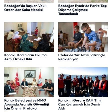
Bozdoğan'da Başkan Vekili
Bozdoğan Eymir'de Parke Taşı
Özcan'dan Saha Mesaisi
Döşeme Çalışması
Tamamlandı
Konaklı Kadınların Okuma
Efeler'de Yaz Tatili Satrançla
Azmi Örnek Oldu
Renkleniyor
Konak Belediyesi ve MMO
Konak'ın Gururu KAM Timi
Arasında Asansör Güvenliği
Can Kurtarmak İçin Demir
İçin Önemli Protokol
Aldı