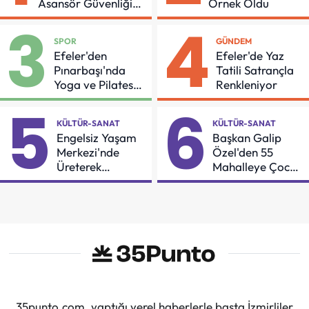
Asansör Güvenliği
Örnek Oldu
İçin Önemli Protokol
3
4
SPOR
GÜNDEM
Efeler'den
Efeler'de Yaz
Pınarbaşı'nda
Tatili Satrançla
Yoga ve Pilates
Renkleniyor
Buluşması
5
6
KÜLTÜR-SANAT
KÜLTÜR-SANAT
Engelsiz Yaşam
Başkan Galip
Merkezi'nde
Özel'den 55
Üreterek
Mahalleye Çocuk
Güçleniyorlar
Şenliği
35punto.com, yaptığı yerel haberlerle başta İzmirliler