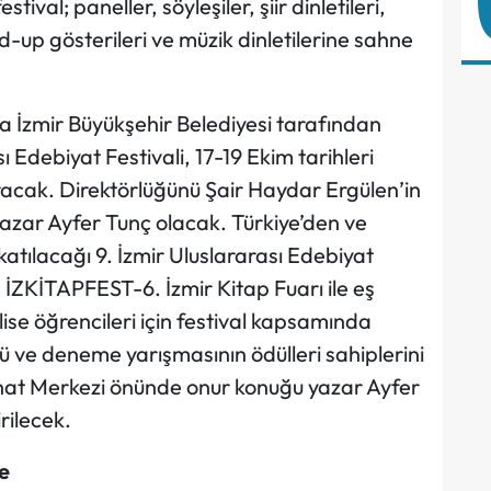
ival; paneller, söyleşiler, şiir dinletileri,
d-up gösterileri ve müzik dinletilerine sahne
la İzmir Büyükşehir Belediyesi tarafından
ı Edebiyat Festivali, 17-19 Ekim tarihleri
racak. Direktörlüğünü Şair Haydar Ergülen’in
 yazar Ayfer Tunç olacak. Türkiye’den ve
atılacağı 9. İzmir Uluslararası Edebiyat
a İZKİTAPFEST-6. İzmir Kitap Fuarı ile eş
ise öğrencileri için festival kapsamında
kü ve deneme yarışmasının ödülleri sahiplerini
anat Merkezi önünde onur konuğu yazar Ayfer
irilecek.
e