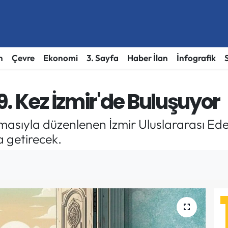
h
Çevre
Ekonomi
3. Sayfa
Haber İlan
İnfografik
. Kez İzmir'de Buluşuyor
emasıyla düzenlenen İzmir Uluslararası Ede
a getirecek.