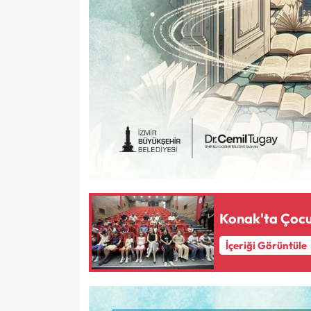
Konak'ta Çocuk
İçeriği Görüntüle