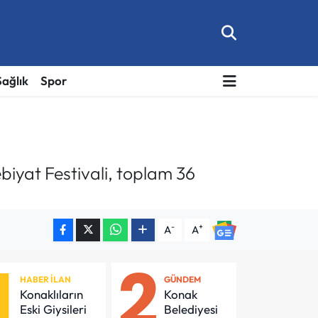
Sağlık
Spor
biyat Festivali, toplam 36
-
+
A
A
1
2
HABER İLAN
GÜNDEM
Konaklıların
Konak
Eski Giysileri
Belediyesi