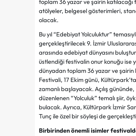
toplam 36 yazar ve şairin katılacağı fest
atölyeler, belgesel gösterimleri, stan
olacak.
Bu yıl “Edebiyat Yolculuktur” temasıy
gerçekleştirilecek 9. İzmir Uluslararas
arasında edebiyat dünyasını buluştu
üstlendiği festivalin onur konuğu ise
dünyadan toplam 36 yazar ve şairin k
Festivali, 17 Ekim günü, Kültürpark’t
zamanlı başlayacak. Açılış gününde, l
düzenlenen “Yolculuk” temalı şiir, öy
bulacak. Ayrıca, Kültürpark İzmir S
Tunç ile özel bir söyleşi de gerçekleşt
Birbirinden önemli isimler festivald