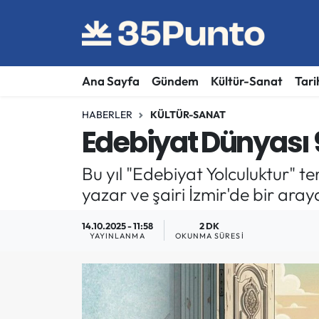
Ana Sayfa
Gündem
Kültür-Sanat
Tari
HABERLER
KÜLTÜR-SANAT
Edebiyat Dünyası 9
Bu yıl "Edebiyat Yolculuktur" t
yazar ve şairi İzmir'de bir aray
14.10.2025 - 11:58
2 DK
YAYINLANMA
OKUNMA SÜRESI