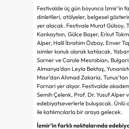
Festivalde üç gün boyunca İzmir’in fark
dinletileri, atölyeler, belgesel göster
yer alacak. Festivale Murat Gülsoy,
Kankaytsın, Gülce Başer, Erkut Tok
Alper, Halil İbrahim Özbay, Enver To
isimler konuk olarak katılacak. Yaba
Sorner ve Carole Mesrobian, Bulgar
Almanya’dan Leyla Bektaş, Yunanista
Mısır’dan Ahmad Zakaria, Tunus’tan
Fornari yer alıyor. Festivalde akadem
Semih Çelenk, Prof. Dr. Yusuf Alper 
edebiyatseverlerle buluşacak. Ünlü o
ile katılımcılarla bir araya gelecek.
İzmir’in farklı noktalarında edebiy