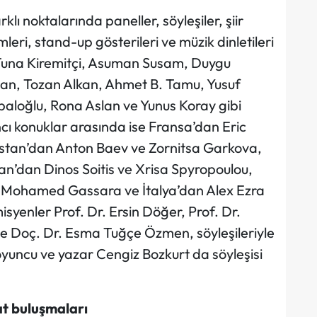
lı noktalarında paneller, söyleşiler, şiir
imleri, stand-up gösterileri ve müzik dinletileri
 Tuna Kiremitçi, Asuman Susam, Duygu
man, Tozan Alkan, Ahmet B. Tamu, Yusuf
paloğlu, Rona Aslan ve Yunus Koray gibi
ncı konuklar arasında ise Fransa’dan Eric
istan’dan Anton Baev ve Zornitsa Garkova,
n’dan Dinos Soitis ve Xrisa Spyropoulou,
 Mohamed Gassara ve İtalya’dan Alex Ezra
isyenler Prof. Dr. Ersin Döğer, Prof. Dr.
ve Doç. Dr. Esma Tuğçe Özmen, söyleşileriyle
yuncu ve yazar Cengiz Bozkurt da söyleşisi
at buluşmaları