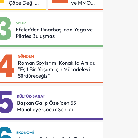
Çöpe Değil
ve MMO
Geri
Arasında
3
Dönüşüme
Asansör
Gidiyor
Güvenliği
SPOR
İçin Önemli
Efeler'den Pınarbaşı'nda Yoga ve
Protokol
Pilates Buluşması
4
GÜNDEM
Roman Soykırımı Konak'ta Anıldı:
"Eşit Bir Yaşam İçin Mücadeleyi
Sürdüreceğiz"
5
KÜLTÜR-SANAT
Başkan Galip Özel'den 55
Mahalleye Çocuk Şenliği
EKONOMI