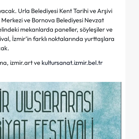
mayacak. Urla Belediyesi Kent Tarihi ve Arşivi
r Merkezi ve Bornova Belediyesi Nevzat
lindeki mekanlarda paneller, söyleşiler ve
al, İzmir’in farklı noktalarında yurttaşlara
cak.
ama, izmir.art ve
kultursanat.izmir.bel.tr