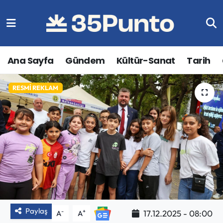
Ana Sayfa
Gündem
Kültür-Sanat
Tarih
BU BIR İLANDIR
RESMI REKLAM
Paylaş
-
+
17.12.2025 - 08:00
A
A