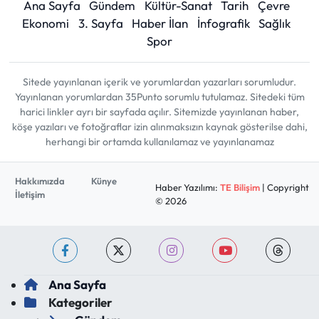
Ana Sayfa
Gündem
Kültür-Sanat
Tarih
Çevre
Ekonomi
3. Sayfa
Haber İlan
İnfografik
Sağlık
Spor
Sitede yayınlanan içerik ve yorumlardan yazarları sorumludur.
Yayınlanan yorumlardan 35Punto sorumlu tutulamaz. Sitedeki tüm
harici linkler ayrı bir sayfada açılır. Sitemizde yayınlanan haber,
köşe yazıları ve fotoğraflar izin alınmaksızın kaynak gösterilse dahi,
herhangi bir ortamda kullanılamaz ve yayınlanamaz
Hakkımızda
Künye
Haber Yazılımı:
TE Bilişim
| Copyright
İletişim
© 2026
Ana Sayfa
Kategoriler