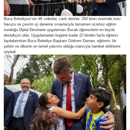
Buca Belediyesi’nin 4K videolar, canlı dersler, 250 binin üzerinde soru
havuzu ve çevrim içi deneme sınavlarıyla tamamen ücretsiz eğitim
sunduğu Dijital Dershane uygulaması Bucalı öğrencilerin en büyük
destekçisi oldu. Uygulamadan bugüne kadar 22 binden fazla öğrenci
faydalanırken Buca Belediye Başkanı Görkem Duman, eğitimin, bir
şehrin ve ülkenin en temel yatırımı olduğu inancıyla hareket ettiklerini
söyledi.