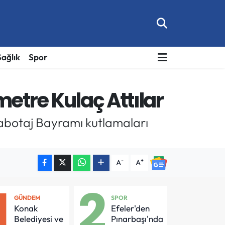
Sağlık
Spor
metre Kulaç Attılar
 Kabotaj Bayramı kutlamaları
-
+
A
A
1
2
GÜNDEM
SPOR
Konak
Efeler'den
Belediyesi ve
Pınarbaşı'nda