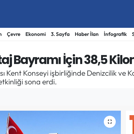
h
Çevre
Ekonomi
3. Sayfa
Haber İlan
İnfografik
taj Bayramı İçin 38,5 Kilo
ı Kent Konseyi işbirliğinde Denizcilik ve
kinliği sona erdi.