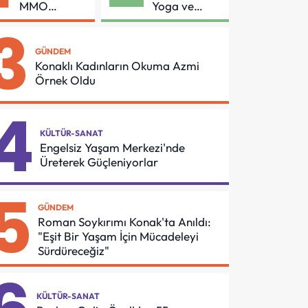
MMO
Yoga ve
Arasında
Pilates
3
Asansör
Buluşması
Güvenliği İçin
GÜNDEM
Önemli
Konaklı Kadınların Okuma Azmi
Protokol
Örnek Oldu
4
KÜLTÜR-SANAT
Engelsiz Yaşam Merkezi'nde
Üreterek Güçleniyorlar
5
GÜNDEM
Roman Soykırımı Konak'ta Anıldı:
"Eşit Bir Yaşam İçin Mücadeleyi
Sürdüreceğiz"
KÜLTÜR-SANAT