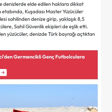
 denizlerde elde edilen haklara dikkat
on etabında, Kuşadası Master Yüzücüler
esi sahilinden denize girip, yaklaşık 8,5
re, Sahil Güvenlik ekipleri de eşlik etti.
en yüzücüler, denizde Türk bayrağı açtıktan
ci'den Germencikli Genç Futbolculara