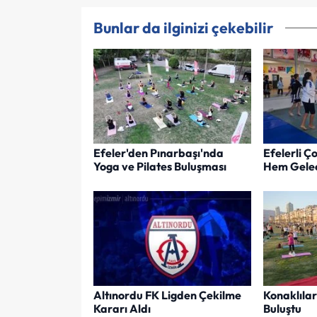
Bunlar da ilginizi çekebilir
Efeler'den Pınarbaşı'nda
Efelerli 
Yoga ve Pilates Buluşması
Hem Gelec
Altınordu FK Ligden Çekilme
Konaklıla
Kararı Aldı
Buluştu