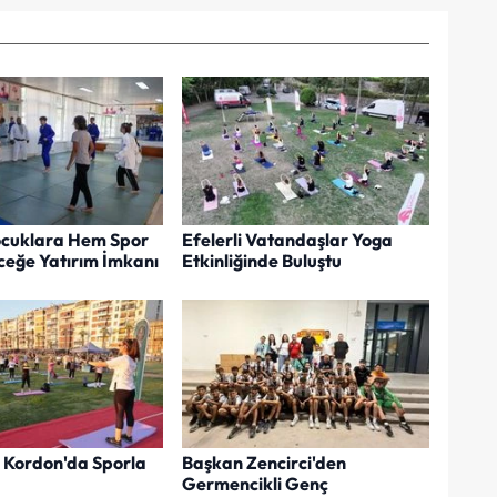
Çocuklara Hem Spor
Efelerli Vatandaşlar Yoga
eğe Yatırım İmkanı
Etkinliğinde Buluştu
r Kordon'da Sporla
Başkan Zencirci'den
Germencikli Genç