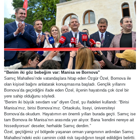
“Benim iki göz bebeğim var: Manisa ve Bornova”
Sarnıç Mahallesi’nde vatandaşlara hitap eden Özgür Özel, Bornova ile
olan kişisel bağını anlatarak konuşmasına başladı. Gençlik yıllarını
Bornova’da geçirdiğini ifade eden Özel, ilçenin hayatında çok özel bir
yere sahip olduğunu söyledi.
“Benim iki büyük sevdam var” diyen Özel, şu ifadeleri kullandı: “Birisi
Manisa’mız, birisi Bornova’mız. Ortaokulu, liseyi, üniversiteyi
Bornova’da okudum. Hayatımın en önemli yılları burada geçti. Sarnıç ise
tam Bornova ile Manisa’nın arasında yer alıyor. Bana ‘kendini nereye ait
hissediyorsun’ deseler, herhalde Sarnıç derdim.”
Özel, geçtiğimiz yıl bölgede yaşanan orman yangınının ardından Sarnıç
Mahallesi’ndeki eski caminin ciddi risk taşıdığının tespit edildiğini belirtti.