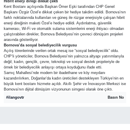
Hibrit enerji direği dikkat çekti
Kent Bostanı açılışında Başkan Ömer Eşki tarafından CHP Genel
Başkanı Özgür Özel’e dikkat çeken bir hediye takdim edildi. Bornova’nın
farklı noktalarında kullanılan ve güneş ile rüzgar enerjisiyle çalışan hibrit
enerji direğinin maketi Özel’e hediye edildi. Aydınlatma, güvenlik
kamerası, Wi-Fi ve otomatik sulama sistemlerini enerji ihtiyacı olmadan
çalıştırabilen direkler, Bornova Belediyesi’nin çevreci dönüşüm projeleri
arasında gösteriliyor.
Bornova’da sosyal belediyecilik vurgusu
Açılış törenlerinde verilen ortak mesaj ise “sosyal belediyecilik” oldu.
CHP’li yöneticiler, Bornova Belediyesi’nin yalnızca altyapı yatırımlarıyla
değil; kadın, gençlik, çevre, teknoloji ve sosyal destek projeleriyle de
örnek bir belediyecilik anlayışı ortaya koyduğunu ifade etti.
Sarnıç Mahallesi’nde modern bir ibadethane ve köy meydanı
kazandırılırken, Doğanlar’da kadın üreticileri destekleyen Türkiye’nin en
büyük kent bostanı hizmete açıldı. Akıllı Şehir ve İnovasyon Merkezi ise
Bornova’nın dijital dönüşüm vizyonunun simgesi olarak öne çıktı.
#ilangovtr
Basın No