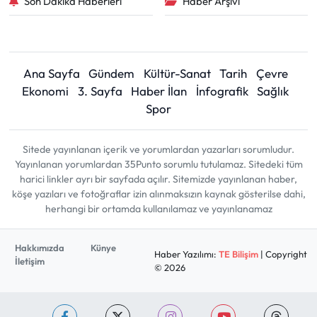
Son Dakika Haberleri
Haber Arşivi
Ana Sayfa
Gündem
Kültür-Sanat
Tarih
Çevre
Ekonomi
3. Sayfa
Haber İlan
İnfografik
Sağlık
Spor
Sitede yayınlanan içerik ve yorumlardan yazarları sorumludur.
Yayınlanan yorumlardan 35Punto sorumlu tutulamaz. Sitedeki tüm
harici linkler ayrı bir sayfada açılır. Sitemizde yayınlanan haber,
köşe yazıları ve fotoğraflar izin alınmaksızın kaynak gösterilse dahi,
herhangi bir ortamda kullanılamaz ve yayınlanamaz
Hakkımızda
Künye
Haber Yazılımı:
TE Bilişim
| Copyright
İletişim
© 2026