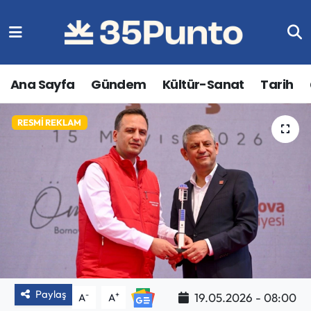
Ana Sayfa
Gündem
Kültür-Sanat
Tarih
BU BIR İLANDIR
RESMI REKLAM
Paylaş
-
+
19.05.2026 - 08:00
A
A