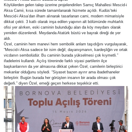
Köylülerden gelen talep üzerine projelendirilen Sarnıç Mahallesi Mescid-i
Aksa Camii, kısa sürede tamamlanarak hizmete açıldı. Kudüs’teki
Mescid-i Aksa’dan ilham alınarak tasarlanan cami, modern mimarisiyle
dikkat çekti. 3 katlı olarak inşa edilen yapının alt bölümünde muhtarlık
ofisi yer alırken, eski caminin bulunduğu alan da köy meydanı olarak
yeniden düzenlendi. Meydanda Atatürk büstü ve bayrak direği de yer
aldı.
Özel, caminin hem manevi hem sembolik anlam taşıdığını vurgulayarak,
“Mescid-i Aksa sadece bir isim değil; dayanışmanın, kardeşliğin ve ortak
vicdanın sembolüdür. Bu caminin burada yükselmesi çok kıymetli.”
ifadelerini kullandı. Açılış töreninde farklı siyasi partilerin ilçe
başkanlarının da yer almasına dikkat çeken Özel, camilerin birleştirici
mekanlar olduğunu söyledi. “Siyaset bazen ayırır ama ibadethaneler
birleştirir. Bugün burada her görüşten insanın bir arada olması çok
değerli.” diyen Özel, emeği geçen herkese teşekkür etti.