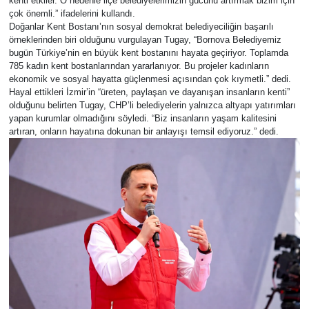
kenti etkiler. O nedenle ilçe belediyelerimizin gücünü artırmak bizim için
çok önemli.” ifadelerini kullandı.
Doğanlar Kent Bostanı’nın sosyal demokrat belediyeciliğin başarılı
örneklerinden biri olduğunu vurgulayan Tugay, “Bornova Belediyemiz
bugün Türkiye’nin en büyük kent bostanını hayata geçiriyor. Toplamda
785 kadın kent bostanlarından yararlanıyor. Bu projeler kadınların
ekonomik ve sosyal hayatta güçlenmesi açısından çok kıymetli.” dedi.
Hayal ettikleri İzmir’in “üreten, paylaşan ve dayanışan insanların kenti”
olduğunu belirten Tugay, CHP’li belediyelerin yalnızca altyapı yatırımları
yapan kurumlar olmadığını söyledi. “Biz insanların yaşam kalitesini
artıran, onların hayatına dokunan bir anlayışı temsil ediyoruz.” dedi.