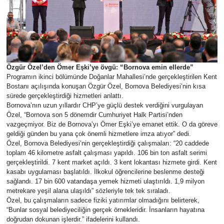
Özgür Özel’den Ömer Eşki’ye övgü: “Bornova emin ellerde”
Programın ikinci bölümünde Doğanlar Mahallesi’nde gerçekleştirilen Kent
Bostanı açılışında konuşan Özgür Özel, Bornova Belediyesi’nin kısa
sürede gerçekleştirdiği hizmetleri anlattı.
Bornova’nın uzun yıllardır CHP’ye güçlü destek verdiğini vurgulayan
Özel, “Bornova son 5 dönemdir Cumhuriyet Halk Partisi’nden
vazgeçmiyor. Biz de Bornova’yı Ömer Eşki’ye emanet ettik. O da göreve
geldiği günden bu yana çok önemli hizmetlere imza atıyor” dedi.
Özel, Bornova Belediyesi’nin gerçekleştirdiği çalışmaları: “20 caddede
toplam 46 kilometre asfalt çalışması yapıldı. 106 bin ton asfalt serimi
gerçekleştirildi. 7 kent market açıldı. 3 kent lokantası hizmete girdi. Kent
kasabı uygulaması başlatıldı. İlkokul öğrencilerine beslenme desteği
sağlandı. 17 bin 600 vatandaşa yemek hizmeti ulaştırıldı. 1,9 milyon
metrekare yeşil alana ulaşıldı” sözleriyle tek tek sıraladı.
Özel, bu çalışmaların sadece fiziki yatırımlar olmadığını belirterek,
“Bunlar sosyal belediyeciliğin gerçek örnekleridir. İnsanların hayatına
doğrudan dokunan işlerdir.” ifadelerini kullandı.