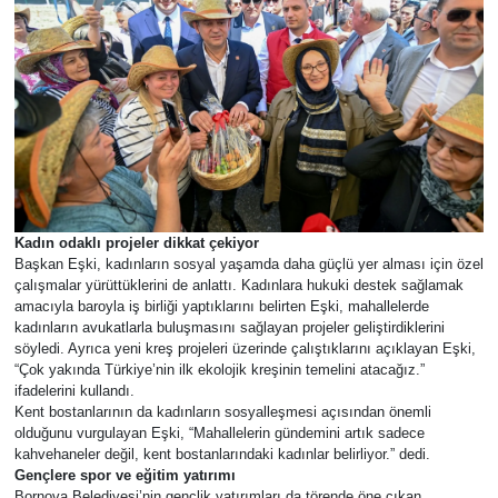
Kadın odaklı projeler dikkat çekiyor
Başkan Eşki, kadınların sosyal yaşamda daha güçlü yer alması için özel
çalışmalar yürüttüklerini de anlattı. Kadınlara hukuki destek sağlamak
amacıyla baroyla iş birliği yaptıklarını belirten Eşki, mahallelerde
kadınların avukatlarla buluşmasını sağlayan projeler geliştirdiklerini
söyledi. Ayrıca yeni kreş projeleri üzerinde çalıştıklarını açıklayan Eşki,
“Çok yakında Türkiye’nin ilk ekolojik kreşinin temelini atacağız.”
ifadelerini kullandı.
Kent bostanlarının da kadınların sosyalleşmesi açısından önemli
olduğunu vurgulayan Eşki, “Mahallelerin gündemini artık sadece
kahvehaneler değil, kent bostanlarındaki kadınlar belirliyor.” dedi.
Gençlere spor ve eğitim yatırımı
Bornova Belediyesi’nin gençlik yatırımları da törende öne çıkan