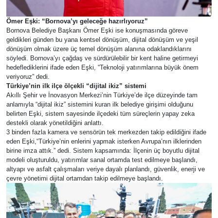
Ömer Eşki: “Bornova’yı geleceğe hazırlıyoruz”
Bornova Belediye Başkanı Ömer Eşki ise konuşmasında göreve
geldikleri günden bu yana kentsel dönüşüm, dijital dönüşüm ve yeşil
dönüşüm olmak üzere üç temel dönüşüm alanına odaklandıklarını
söyledi. Bornova’yı çağdaş ve sürdürülebilir bir kent haline getirmeyi
hedeflediklerini ifade eden Eşki, “Teknoloji yatırımlarına büyük önem
veriyoruz” dedi.
Türkiye’nin ilk ilçe ölçekli “dijital ikiz” sistemi
Akıllı Şehir ve İnovasyon Merkezi’nin Türkiye’de ilçe düzeyinde tam
anlamıyla “dijital ikiz” sistemini kuran ilk belediye girişimi olduğunu
belirten Eşki, sistem sayesinde ilçedeki tüm süreçlerin yapay zeka
destekli olarak yönetildiğini anlattı.
3 binden fazla kamera ve sensörün tek merkezden takip edildiğini ifade
eden Eşki,“Türkiye’nin enlerini yapmak isterken Avrupa’nın ilklerinden
birine imza attık.” dedi. Sistem kapsamında: İlçenin üç boyutlu dijital
modeli oluşturuldu, yatırımlar sanal ortamda test edilmeye başlandı,
altyapı ve asfalt çalışmaları veriye dayalı planlandı, güvenlik, enerji ve
çevre yönetimi dijital ortamdan takip edilmeye başlandı.