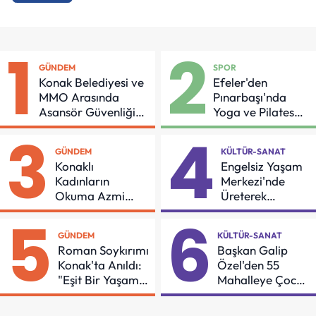
1
2
GÜNDEM
SPOR
Konak Belediyesi ve
Efeler'den
MMO Arasında
Pınarbaşı'nda
Asansör Güvenliği
Yoga ve Pilates
İçin Önemli Protokol
Buluşması
3
4
GÜNDEM
KÜLTÜR-SANAT
Konaklı
Engelsiz Yaşam
Kadınların
Merkezi'nde
Okuma Azmi
Üreterek
Örnek Oldu
Güçleniyorlar
5
6
GÜNDEM
KÜLTÜR-SANAT
Roman Soykırımı
Başkan Galip
Konak'ta Anıldı:
Özel'den 55
"Eşit Bir Yaşam
Mahalleye Çocuk
İçin Mücadeleyi
Şenliği
Sürdüreceğiz"