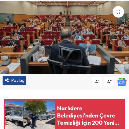
Paylaş
-
+
A
A
Narlıdere
Belediyesi'nden Çevre
Temizliği İçin 200 Yeni