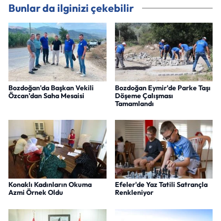
Bunlar da ilginizi çekebilir
Bozdoğan'da Başkan Vekili
Bozdoğan Eymir'de Parke Taşı
Özcan'dan Saha Mesaisi
Döşeme Çalışması
Tamamlandı
Konaklı Kadınların Okuma
Efeler'de Yaz Tatili Satrançla
Azmi Örnek Oldu
Renkleniyor