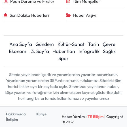
Puan Durumu ve Fikstür
Tüm Manşetler
Son Dakika Haberleri
Haber Arşivi
Ana Sayfa
Gündem
Kültür-Sanat
Tarih
Çevre
Ekonomi
3. Sayfa
Haber İlan
İnfografik
Sağlık
Spor
Sitede yayınlanan içerik ve yorumlardan yazarları sorumludur.
Yayınlanan yorumlardan 35Punto sorumlu tutulamaz. Sitedeki tüm
harici linkler ayrı bir sayfada açılır. Sitemizde yayınlanan haber,
köşe yazıları ve fotoğraflar izin alınmaksızın kaynak gösterilse dahi,
herhangi bir ortamda kullanılamaz ve yayınlanamaz
Hakkımızda
Künye
Haber Yazılımı:
TE Bilişim
| Copyright
İletişim
© 2026