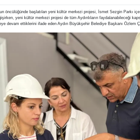
ncülüğünde başlatılan yeni kültür merkezi projesi, İsmet Sezgin Parkı içeris
işirken, yeni kültür merkezi projesi de tüm Aydınlıların faydalanabileceği kap
eye devam ettiklerini ifade eden Aydın Büyükşehir Belediye Başkanı Özlem Çe