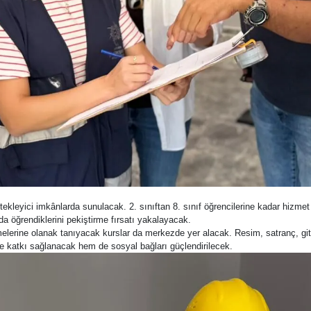
tekleyici imkânlarda sunulacak. 2. sınıftan 8. sınıf öğrencilerine kadar hizm
lda öğrendiklerini pekiştirme fırsatı yakalayacak.
rmelerine olanak tanıyacak kurslar da merkezde yer alacak. Resim, satranç, gi
ine katkı sağlanacak hem de sosyal bağları güçlendirilecek.