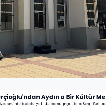
çioğlu'ndan Aydın'a Bir Kültür M
esi tarafından başlatılan yeni kültür merkezi projesi, İsmet Sezgin Parkı içeri