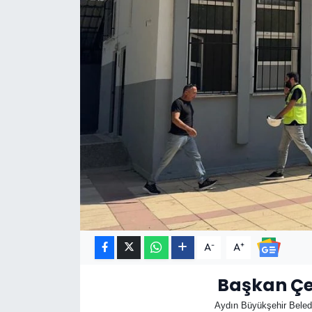
-
+
A
A
Başkan Çer
Aydın Büyükşehir Belediy