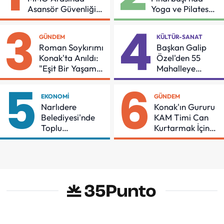
Asansör Güvenliği
Yoga ve Pilates
İçin Önemli Protokol
Buluşması
3
4
GÜNDEM
KÜLTÜR-SANAT
Roman Soykırımı
Başkan Galip
Konak'ta Anıldı:
Özel'den 55
"Eşit Bir Yaşam
Mahalleye
İçin Mücadeleyi
Çocuk Şenliği
5
6
Sürdüreceğiz"
EKONOMI
GÜNDEM
Narlıdere
Konak'ın Gururu
Belediyesi'nde
KAM Timi Can
Toplu
Kurtarmak İçin
Sözleşmeye
Demir Aldı
İmzalar Atıldı