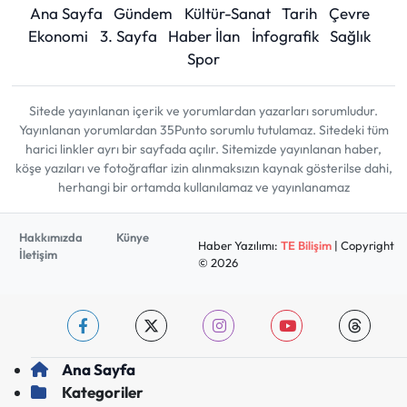
Ana Sayfa
Gündem
Kültür-Sanat
Tarih
Çevre
Ekonomi
3. Sayfa
Haber İlan
İnfografik
Sağlık
Spor
Sitede yayınlanan içerik ve yorumlardan yazarları sorumludur.
Yayınlanan yorumlardan 35Punto sorumlu tutulamaz. Sitedeki tüm
harici linkler ayrı bir sayfada açılır. Sitemizde yayınlanan haber,
köşe yazıları ve fotoğraflar izin alınmaksızın kaynak gösterilse dahi,
herhangi bir ortamda kullanılamaz ve yayınlanamaz
Hakkımızda
Künye
Haber Yazılımı:
TE Bilişim
| Copyright
İletişim
© 2026
Ana Sayfa
Kategoriler