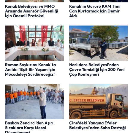
Konak Belediyesi ve MMO
Konak'ın Gururu KAM Timi
Arasında Asansör Güvenliği
Can Kurtarmak İçin Demir
İçin Önemli Protokol
Aldı
Roman Soykırımı Konak'ta
Narlıdere Belediyesi'nden
Anıldı: "Eşit Bir Yaşam İçin
Çevre Temizliği İçin 200 Yeni
Mücadeleyi Sürdüreceğiz"
Çöp Konteyneri
Başkan Zencirci'den Aşırı
Çine'deki Yangına Efeler
Sıcaklara Karşı Mesai
Belediyesi'nden Saha Desteği
Düzenlemesi