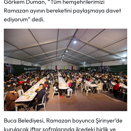
Görkem Duman, “Tüm hemşehrilerimizi
Ramazan ayının bereketini paylaşmaya davet
ediyorum” dedi.
Buca Belediyesi, Ramazan boyunca Şirinyer’de
kurulacak iftar sofralarında ilçedeki birlik ve