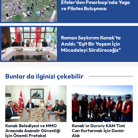
Efeler'den Pınarbaşı'nda Yoga
ve Pilates Buluşması
Roman Soykırımı Konak'ta
Anıldı: "Eşit Bir Yaşam İçin
Mücadeleyi Sürdüreceğiz"
Bunlar da ilginizi çekebilir
Konak Belediyesi ve MMO
Konak'ın Gururu KAM Timi
Arasında Asansör Güvenliği
Can Kurtarmak İçin Demir
İçin Önemli Protokol
Aldı