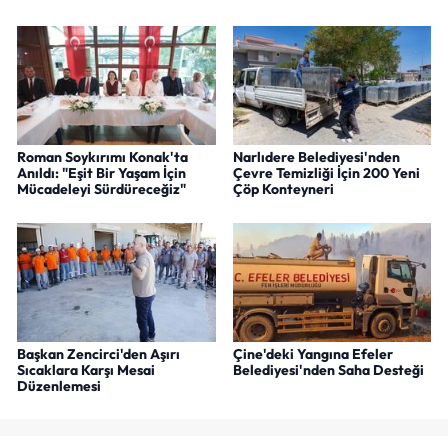
Roman Soykırımı Konak'ta
Narlıdere Belediyesi'nden
Anıldı: "Eşit Bir Yaşam İçin
Çevre Temizliği İçin 200 Yeni
Mücadeleyi Sürdüreceğiz"
Çöp Konteyneri
Başkan Zencirci'den Aşırı
Çine'deki Yangına Efeler
Sıcaklara Karşı Mesai
Belediyesi'nden Saha Desteği
Düzenlemesi