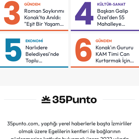
3
4
GÜNDEM
KÜLTÜR-SANAT
Roman Soykırımı
Başkan Galip
Konak'ta Anıldı:
Özel'den 55
"Eşit Bir Yaşam
Mahalleye
İçin Mücadeleyi
Çocuk Şenliği
5
6
Sürdüreceğiz"
EKONOMI
GÜNDEM
Narlıdere
Konak'ın Gururu
Belediyesi'nde
KAM Timi Can
Toplu
Kurtarmak İçin
Sözleşmeye
Demir Aldı
İmzalar Atıldı
35punto.com, yaptığı yerel haberlerle başta İzmirliler
olmak üzere Egelilerin kentleri ile bağlarının
güçlenmesine katkıda bulunmak üzere 2022 yılında