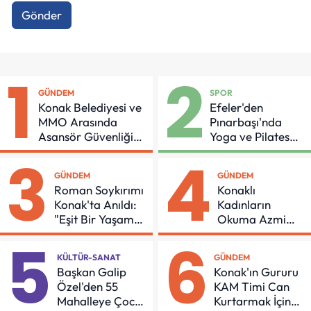
Gönder
1
2
GÜNDEM
SPOR
Konak Belediyesi ve
Efeler'den
MMO Arasında
Pınarbaşı'nda
Asansör Güvenliği
Yoga ve Pilates
İçin Önemli Protokol
Buluşması
3
4
GÜNDEM
GÜNDEM
Roman Soykırımı
Konaklı
Konak'ta Anıldı:
Kadınların
"Eşit Bir Yaşam
Okuma Azmi
İçin Mücadeleyi
Örnek Oldu
5
6
Sürdüreceğiz"
KÜLTÜR-SANAT
GÜNDEM
Başkan Galip
Konak'ın Gururu
Özel'den 55
KAM Timi Can
Mahalleye Çocuk
Kurtarmak İçin