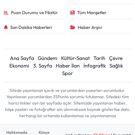
Puan Durumu ve Fikstür
Tüm Manşetler
Son Dakika Haberleri
Haber Arşivi
Ana Sayfa
Gündem
Kültür-Sanat
Tarih
Çevre
Ekonomi
3. Sayfa
Haber İlan
İnfografik
Sağlık
Spor
Sitede yayınlanan içerik ve yorumlardan yazarları sorumludur.
Yayınlanan yorumlardan 35Punto sorumlu tutulamaz. Sitedeki tüm
harici linkler ayrı bir sayfada açılır. Sitemizde yayınlanan haber,
köşe yazıları ve fotoğraflar izin alınmaksızın kaynak gösterilse dahi,
herhangi bir ortamda kullanılamaz ve yayınlanamaz
Hakkımızda
Künye
Haber Yazılımı:
TE Bilişim
| Copyright