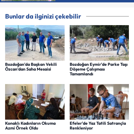
Bunlar da ilginizi çekebilir
Bozdoğan'da Başkan Vekili
Bozdoğan Eymir'de Parke Taşı
Özcan'dan Saha Mesaisi
Döşeme Çalışması
Tamamlandı
Konaklı Kadınların Okuma
Efeler'de Yaz Tatili Satrançla
Azmi Örnek Oldu
Renkleniyor