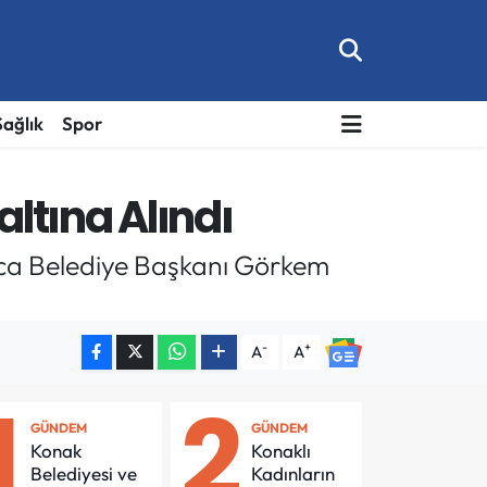
Sağlık
Spor
tına Alındı
uca Belediye Başkanı Görkem
-
+
A
A
1
2
GÜNDEM
GÜNDEM
Konak
Konaklı
Belediyesi ve
Kadınların