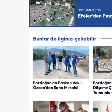
EDITÖRÜN SEÇTIĞI
Efeler'den Pın
Bunlar da ilginizi çekebilir
Bozdoğan'da Başkan Vekili
Bozdoğan 
Özcan'dan Saha Mesaisi
Döşeme Ça
Tamamlan