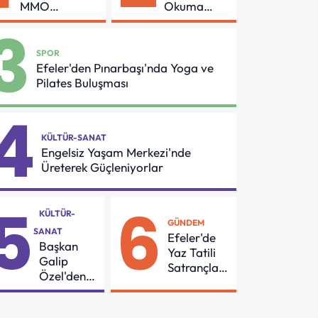
MMO
Okuma
Arasında
Azmi Örnek
3
Asansör
Oldu
Güvenliği İçin
SPOR
Önemli
Efeler'den Pınarbaşı'nda Yoga ve
Protokol
Pilates Buluşması
4
KÜLTÜR-SANAT
Engelsiz Yaşam Merkezi'nde
Üreterek Güçleniyorlar
5
6
KÜLTÜR-
GÜNDEM
SANAT
Efeler'de
Başkan
Yaz Tatili
Galip
Satrançla
Özel'den
Renkleniyor
55
Mahalleye