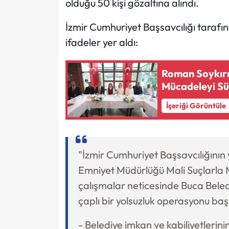
olduğu 50 kişi gözaltına alındı.
İzmir Cumhuriyet Başsavcılığı taraf
ifadeler yer aldı:
Roman Soykırım
Mücadeleyi Sü
İçeriği Görüntüle
"İzmir Cumhuriyet Başsavcılığının
Emniyet Müdürlüğü Mali Suçlarla
çalışmalar neticesinde Buca Beledi
çaplı bir yolsuzluk operasyonu başl
- Belediye imkan ve kabiliyetlerini