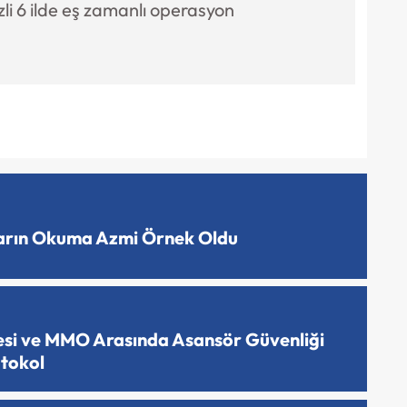
li 6 ilde eş zamanlı operasyon
ların Okuma Azmi Örnek Oldu
esi ve MMO Arasında Asansör Güvenliği
otokol