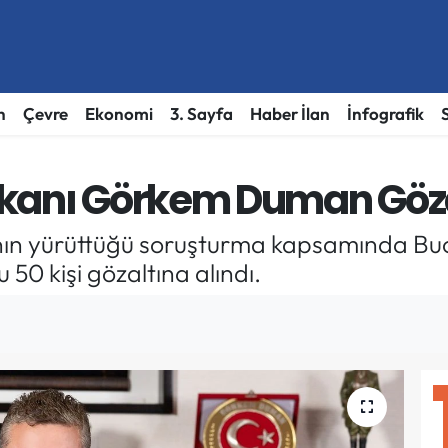
h
Çevre
Ekonomi
3. Sayfa
Haber İlan
İnfografik
kanı Görkem Duman Gözal
ı'nın yürüttüğü soruşturma kapsamında B
50 kişi gözaltına alındı.