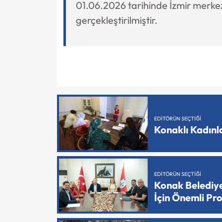
01.06.2026 tarihinde İzmir merkez
gerçekleştirilmiştir.
EDITÖRÜN SEÇTIĞI
Konaklı Kadın
EDITÖRÜN SEÇTIĞI
Konak Belediy
İçin Önemli Pr