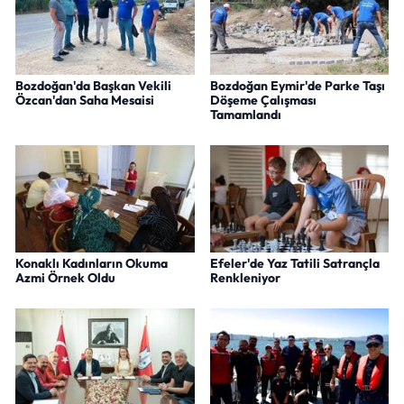
Bozdoğan'da Başkan Vekili
Bozdoğan Eymir'de Parke Taşı
Özcan'dan Saha Mesaisi
Döşeme Çalışması
Tamamlandı
Konaklı Kadınların Okuma
Efeler'de Yaz Tatili Satrançla
Azmi Örnek Oldu
Renkleniyor