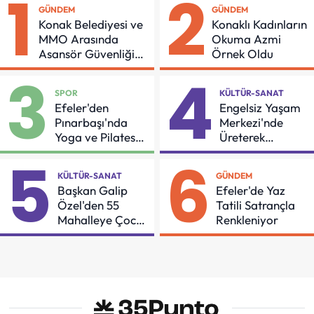
1
2
GÜNDEM
GÜNDEM
Konak Belediyesi ve
Konaklı Kadınların
MMO Arasında
Okuma Azmi
Asansör Güvenliği
Örnek Oldu
İçin Önemli Protokol
3
4
SPOR
KÜLTÜR-SANAT
Efeler'den
Engelsiz Yaşam
Pınarbaşı'nda
Merkezi'nde
Yoga ve Pilates
Üreterek
Buluşması
Güçleniyorlar
5
6
KÜLTÜR-SANAT
GÜNDEM
Başkan Galip
Efeler'de Yaz
Özel'den 55
Tatili Satrançla
Mahalleye Çocuk
Renkleniyor
Şenliği