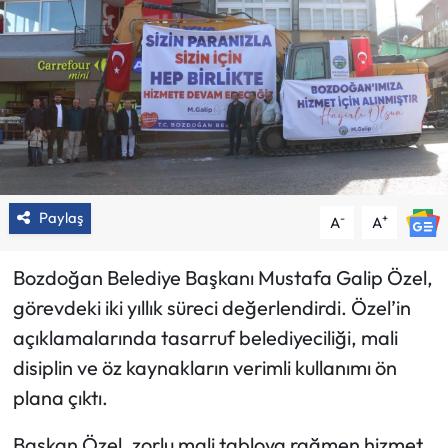
Paylaş
-
+
A
A
Bozdoğan Belediye Başkanı Mustafa Galip Özel,
görevdeki iki yıllık süreci değerlendirdi. Özel’in
açıklamalarında tasarruf belediyeciliği, mali
disiplin ve öz kaynakların verimli kullanımı ön
plana çıktı.
Başkan Özel, zorlu mali tabloya rağmen hizmet