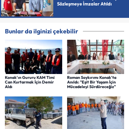
Sözleşmeye İmzalar Atıldı
Bunlar da ilginizi çekebilir
Konak'ın Gururu KAM Timi
Roman Soykırımı Konak'ta
Can Kurtarmak İçin Demir
Anıldı: "Eşit Bir Yaşam İçin
Aldı
Mücadeleyi Sürdüreceğiz"