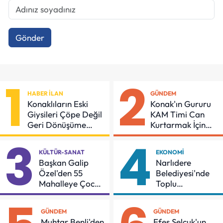
Gönder
1
2
HABER İLAN
GÜNDEM
Konaklıların Eski
Konak'ın Gururu
Giysileri Çöpe Değil
KAM Timi Can
Geri Dönüşüme
Kurtarmak İçin
Gidiyor
Demir Aldı
3
4
KÜLTÜR-SANAT
EKONOMI
Başkan Galip
Narlıdere
Özel'den 55
Belediyesi'nde
Mahalleye Çocuk
Toplu
Şenliği
Sözleşmeye
İmzalar Atıldı
GÜNDEM
GÜNDEM
Muhtar Benli'den
Efes Selçuk'un