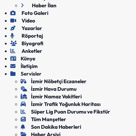
Haber İlan
Foto Galeri
Video
Yazarlar
Röportaj
Biyografi
Anketler
Künye
İletişim
Servisler
İzmir Nöbetçi Eczaneler
İzmir Hava Durumu
İzmir Namaz Vakitleri
İzmir Trafik Yoğunluk Haritası
Süper Lig Puan Durumu ve Fikstür
Tüm Manşetler
Son Dakika Haberleri
Haber Arşivi