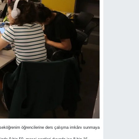
ükseköğrenim öğrencilerine ders çalışma imkânı sunmaya