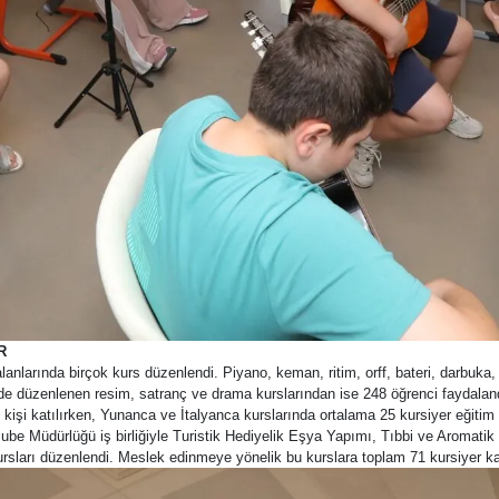
R
anlarında birçok kurs düzenlendi. Piyano, keman, ritim, orff, bateri, darbuka,
de düzenlenen resim, satranç ve drama kurslarından ise 248 öğrenci faydalan
kişi katılırken, Yunanca ve İtalyanca kurslarında ortalama 25 kursiyer eğitim 
e Müdürlüğü iş birliğiyle Turistik Hediyelik Eşya Yapımı, Tıbbi ve Aromatik Bit
sları düzenlendi. Meslek edinmeye yönelik bu kurslara toplam 71 kursiyer ka