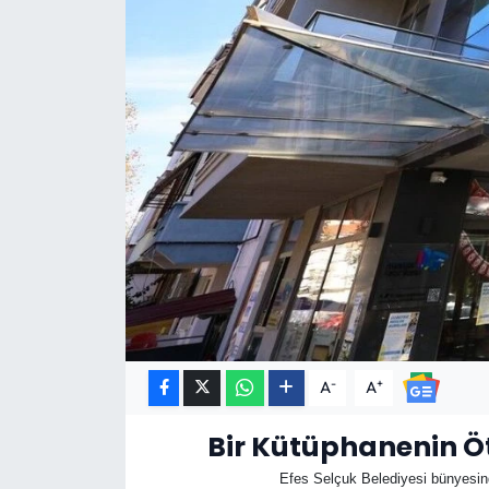
-
+
A
A
Bir Kütüphanenin Öt
Efes Selçuk Belediyesi bünyesind