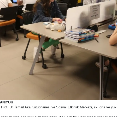
YANIYOR
 Prof. Dr. İsmail Aka Kütüphanesi ve Sosyal Etkinlik Merkezi, ilk, orta ve y