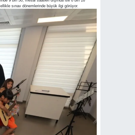
inde 9 bin 50, mesai saatleri dışında ise 8 bin 16
ellikle sınav dönemlerinde büyük ilgi görüyor.