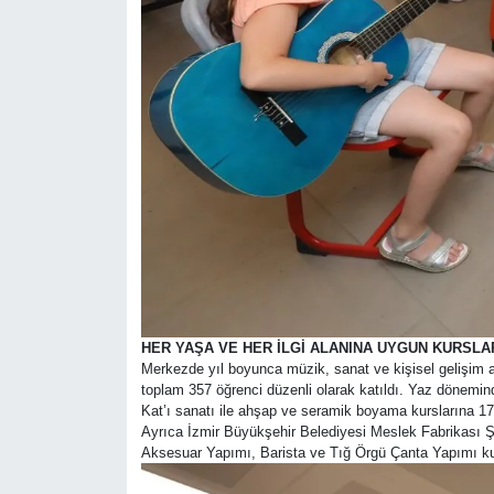
HER YAŞA VE HER İLGİ ALANINA UYGUN KURSLA
Merkezde yıl boyunca müzik, sanat ve kişisel gelişim al
toplam 357 öğrenci düzenli olarak katıldı. Yaz dönemin
Kat’ı sanatı ile ahşap ve seramik boyama kurslarına 17 
Ayrıca İzmir Büyükşehir Belediyesi Meslek Fabrikası Şub
Aksesuar Yapımı, Barista ve Tığ Örgü Çanta Yapımı kur