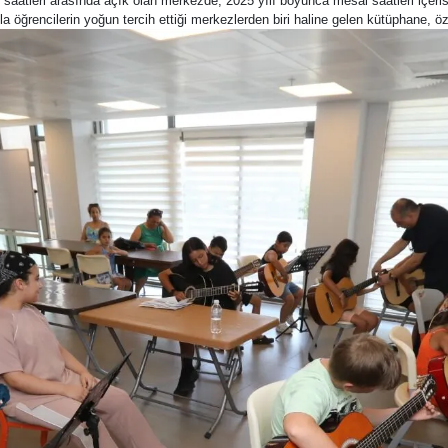
 saatleri arasında açık olan merkezde, 2025 yılı boyunca mesai saatleri içeris
a öğrencilerin yoğun tercih ettiği merkezlerden biri haline gelen kütüphane, öz