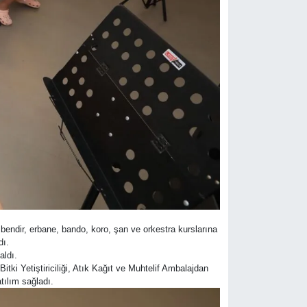
 bendir, erbane, bando, koro, şan ve orkestra kurslarına
dı.
aldı.
ki Yetiştiriciliği, Atık Kağıt ve Muhtelif Ambalajdan
tılım sağladı.