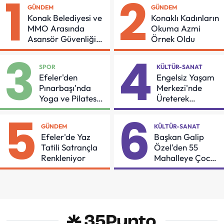
1
2
GÜNDEM
GÜNDEM
Konak Belediyesi ve
Konaklı Kadınların
MMO Arasında
Okuma Azmi
Asansör Güvenliği
Örnek Oldu
İçin Önemli Protokol
3
4
SPOR
KÜLTÜR-SANAT
Efeler'den
Engelsiz Yaşam
Pınarbaşı'nda
Merkezi'nde
Yoga ve Pilates
Üreterek
Buluşması
Güçleniyorlar
5
6
GÜNDEM
KÜLTÜR-SANAT
Efeler'de Yaz
Başkan Galip
Tatili Satrançla
Özel'den 55
Renkleniyor
Mahalleye Çocuk
Şenliği