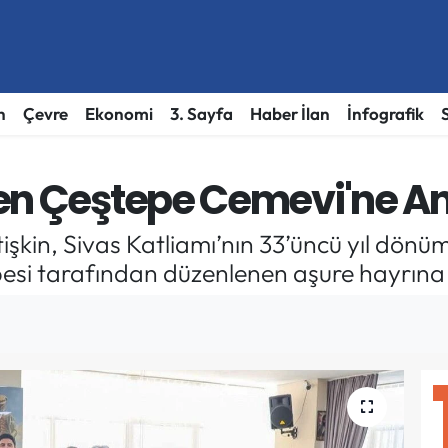
h
Çevre
Ekonomi
3. Sayfa
Haber İlan
İnfografik
en Çeştepe Cemevi'ne An
tişkin, Sivas Katliamı’nın 33’üncü yıl dönü
esi tarafından düzenlenen aşure hayrına k