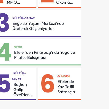
MMO
Okuma
Arasında
Azmi Örnek
3
Asansör
Oldu
Güvenliği İçin
KÜLTÜR-SANAT
Önemli
Engelsiz Yaşam Merkezi'nde
Protokol
Üreterek Güçleniyorlar
4
SPOR
Efeler'den Pınarbaşı'nda Yoga ve
Pilates Buluşması
5
6
KÜLTÜR-
GÜNDEM
SANAT
Efeler'de
Başkan
Yaz Tatili
Galip
Satrançla
Özel'den
Renkleniyor
55
Mahalleye