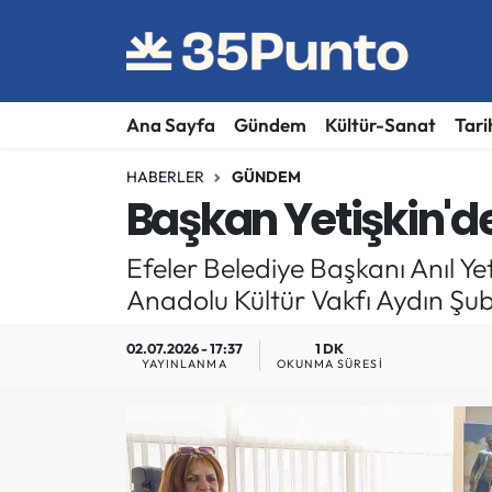
Ana Sayfa
Gündem
Kültür-Sanat
Tari
HABERLER
GÜNDEM
Başkan Yetişkin'd
Efeler Belediye Başkanı Anıl Ye
Anadolu Kültür Vakfı Aydın Şub
02.07.2026 - 17:37
1 DK
YAYINLANMA
OKUNMA SÜRESI