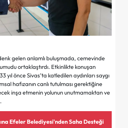
denk gelen anlamlı buluşmada, cemevinde
umudu ortaklaştırdı. Etkinlikte konuşan
33 yıl önce Sivas’ta katledilen aydınları saygı
umsal hafızanın canlı tutulması gerektiğine
gelecek inşa etmenin yolunun unutmamaktan ve
.
ına Efeler Belediyesi'nden Saha Desteği