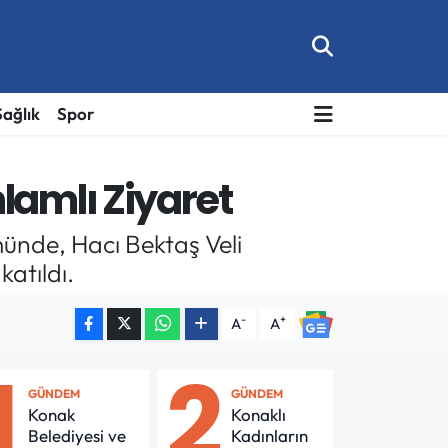
Sağlık
Spor
lamlı Ziyaret
münde, Hacı Bektaş Veli
atıldı.
-
+
A
A
1
2
GÜNDEM
GÜNDEM
Konak
Konaklı
Belediyesi ve
Kadınların