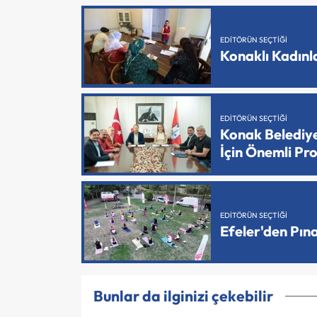
EDITÖRÜN SEÇTIĞI
Konaklı Kadın
EDITÖRÜN SEÇTIĞI
Konak Belediy
İçin Önemli Pr
EDITÖRÜN SEÇTIĞI
Efeler'den Pın
Bunlar da ilginizi çekebilir