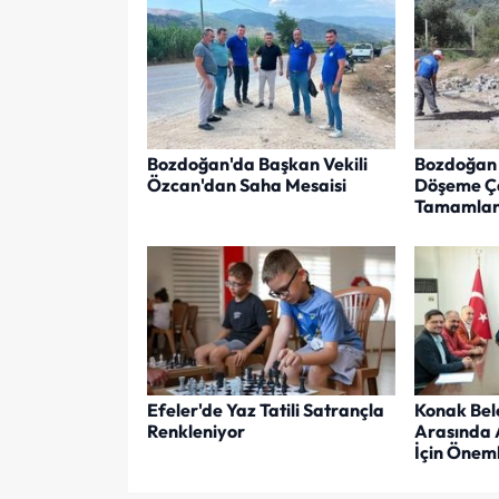
Bozdoğan'da Başkan Vekili
Bozdoğan 
Özcan'dan Saha Mesaisi
Döşeme Ça
Tamamlan
Efeler'de Yaz Tatili Satrançla
Konak Bel
Renkleniyor
Arasında 
İçin Öneml