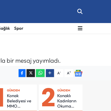
Sağlık
Spor
la bir mesaj yayımladı.
-
+
A
A
1
2
GÜNDEM
GÜNDEM
Konak
Konaklı
Belediyesi ve
Kadınların
MMO
Okuma