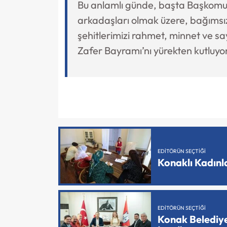
Bu anlamlı günde, başta Başkomu
arkadaşları olmak üzere, bağımsız
şehitlerimizi rahmet, minnet ve say
Zafer Bayramı’nı yürekten kutluyo
EDITÖRÜN SEÇTIĞI
Konaklı Kadın
EDITÖRÜN SEÇTIĞI
Konak Belediy