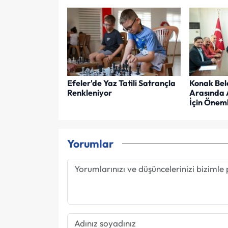
Efeler'de Yaz Tatili Satrançla
Konak Bel
Renkleniyor
Arasında 
İçin Öneml
Yorumlar