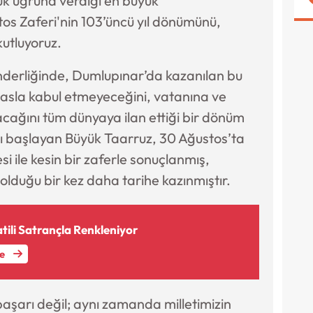
lük uğruna verdiği en büyük
os Zaferi'nin 103’üncü yıl dönümünü,
kutluyoruz.
derliğinde, Dumlupınar’da kazanılan bu
ti asla kabul etmeyeceğini, vatanına ve
kacağını tüm dünyaya ilan ettiği bir dönüm
hı başlayan Büyük Taarruz, 30 Ağustos’ta
ile kesin bir zaferle sonuçlanmış,
lduğu bir kez daha tarihe kazınmıştır.
atili Satrançla Renkleniyor
le
başarı değil; aynı zamanda milletimizin