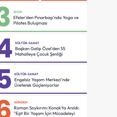
Arasında
Azmi Örnek
3
Asansör
Oldu
Güvenliği İçin
SPOR
Önemli
Efeler'den Pınarbaşı'nda Yoga ve
Protokol
Pilates Buluşması
4
KÜLTÜR-SANAT
Başkan Galip Özel'den 55
Mahalleye Çocuk Şenliği
5
KÜLTÜR-SANAT
Engelsiz Yaşam Merkezi'nde
Üreterek Güçleniyorlar
6
GÜNDEM
Roman Soykırımı Konak'ta Anıldı:
"Eşit Bir Yaşam İçin Mücadeleyi