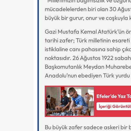
“Milletimizin bağımsızlık ve özgür
mücadelelerden biri olan 30 Ağust
büyük bir gurur, onur ve coşkuyla 
Gazi Mustafa Kemal Atatürk’ün ön
tarihi zafer; Türk milletinin esare
istiklaline canı pahasına sahip çı
noktasıdır. 26 Ağustos 1922 saba
Başkomutanlık Meydan Muharebesi 
Anadolu’nun ebediyen Türk yurdu o
Efeler'de Yaz T
İçeriği Görüntü
Bu büyük zafer sadece askeri bir 