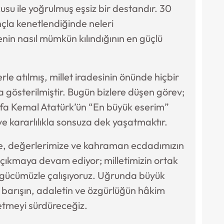
kusu ile yoğrulmuş eşsiz bir destandır. 30
nçla kenetlendiğinde neleri
nin nasıl mümkün kılındığının en güçlü
le atılmış, millet iradesinin önünde hiçbir
österilmiştir. Bugün bizlere düşen görev;
fa Kemal Atatürk’ün “En büyük eserim”
e kararlılıkla sonsuza dek yaşatmaktır.
ize, değerlerimize ve kahraman ecdadımızın
 çıkmaya devam ediyor; milletimizin ortak
 gücümüzle çalışıyoruz. Uğrunda büyük
barışın, adaletin ve özgürlüğün hâkim
etmeyi sürdüreceğiz.