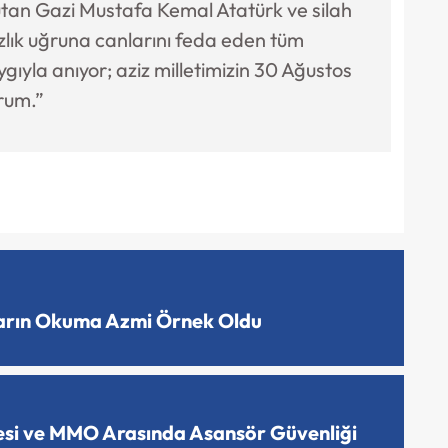
tan Gazi Mustafa Kemal Atatürk ve silah
lık uğruna canlarını feda eden tüm
gıyla anıyor; aziz milletimizin 30 Ağustos
rum.”
ların Okuma Azmi Örnek Oldu
esi ve MMO Arasında Asansör Güvenliği