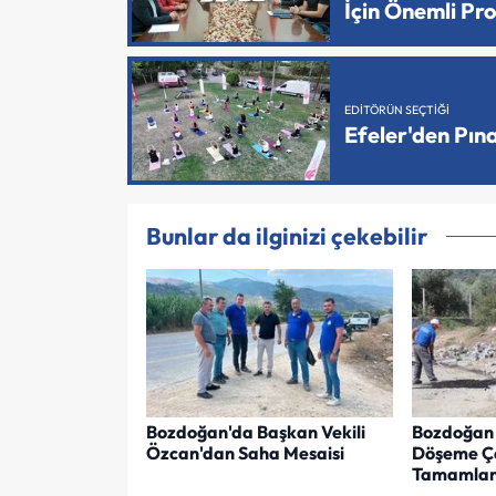
İçin Önemli Pr
EDITÖRÜN SEÇTIĞI
Efeler'den Pın
Bunlar da ilginizi çekebilir
Bozdoğan'da Başkan Vekili
Bozdoğan 
Özcan'dan Saha Mesaisi
Döşeme Ça
Tamamlan