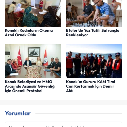
Konaklı Kadınların Okuma
Efeler'de Yaz Tatili Satrançla
Azmi Örnek Oldu
Renkleniyor
Konak Belediyesi ve MMO
Konak'ın Gururu KAM Timi
Arasında Asansör Güvenliği
Can Kurtarmak İçin Demir
İçin Önemli Protokol
Aldı
Yorumlar