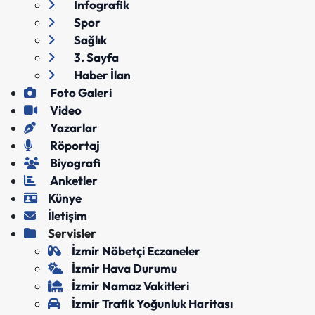
İnfografik
Spor
Sağlık
3. Sayfa
Haber İlan
Foto Galeri
Video
Yazarlar
Röportaj
Biyografi
Anketler
Künye
İletişim
Servisler
İzmir Nöbetçi Eczaneler
İzmir Hava Durumu
İzmir Namaz Vakitleri
İzmir Trafik Yoğunluk Haritası