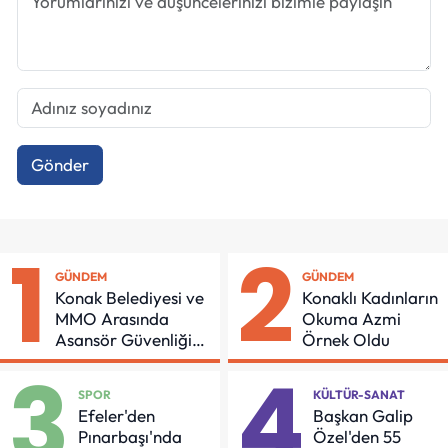
Gönder
1
2
GÜNDEM
GÜNDEM
Konak Belediyesi ve
Konaklı Kadınların
MMO Arasında
Okuma Azmi
Asansör Güvenliği
Örnek Oldu
İçin Önemli Protokol
3
4
SPOR
KÜLTÜR-SANAT
Efeler'den
Başkan Galip
Pınarbaşı'nda
Özel'den 55