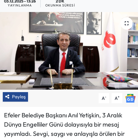
03.12.2025 - 13:26
2 DK
YAYINLANMA
OKUNMA SÜRESI
Paylaş
-
+
A
A
Efeler Belediye Başkanı Anıl Yetişkin, 3 Aralık
Dünya Engelliler Günü dolayısıyla bir mesaj
yayımladı. Sevgi, saygı ve anlayışla örülen bir