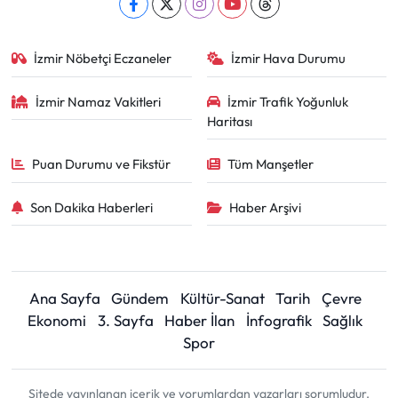
İzmir Nöbetçi Eczaneler
İzmir Hava Durumu
İzmir Namaz Vakitleri
İzmir Trafik Yoğunluk
Haritası
Puan Durumu ve Fikstür
Tüm Manşetler
Son Dakika Haberleri
Haber Arşivi
Ana Sayfa
Gündem
Kültür-Sanat
Tarih
Çevre
Ekonomi
3. Sayfa
Haber İlan
İnfografik
Sağlık
Spor
Sitede yayınlanan içerik ve yorumlardan yazarları sorumludur.