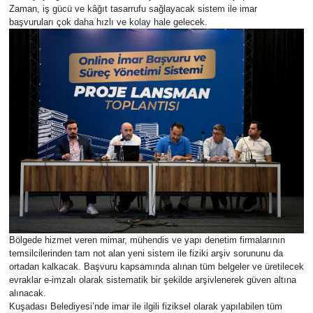
Zaman, iş gücü ve kâğıt tasarrufu sağlayacak sistem ile imar
başvuruları çok daha hızlı ve kolay hale gelecek.
Bölgede hizmet veren mimar, mühendis ve yapı denetim firmalarının
temsilcilerinden tam not alan yeni sistem ile fiziki arşiv sorununu da
ortadan kalkacak. Başvuru kapsamında alınan tüm belgeler ve üretilecek
evraklar e-imzalı olarak sistematik bir şekilde arşivlenerek güven altına
alınacak.
Kuşadası Belediyesi’nde imar ile ilgili fiziksel olarak yapılabilen tüm