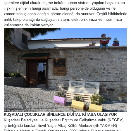
işlemlere dijital olarak erişme imkânı sunan sistem, yapılan başvurulara
ilişkin işlemlerin hangi aşamada, hangi personelde olduğunu ve ne
zaman sonuçlanabileceğini görme olanağı da sunuyor. Çeşitli bildirimlerle
anlık takip olanağı da sağlayan sistem, elektronik imza ve mobil imza
kullanımına da imkân veriyor.
KUŞADALI ÇOCUKLAR BİNLERCE DİJİTAL KİTABA ULAŞIYOR
Kuşadası Belediyesi ile Kuşadası Eğitim ve Geliştirme Vakfı (KEGEV)
iş birliğinde kurulan Sevil-Yaşar Altaş Kültür Merkezi (SEYAKMER)