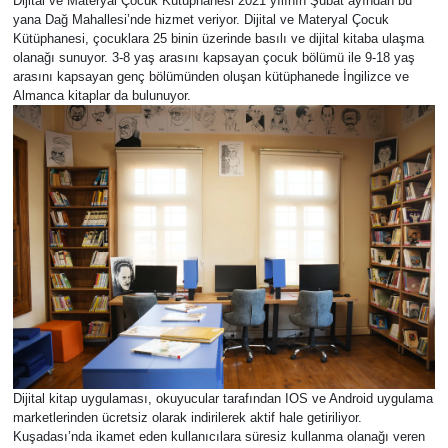
Dijital ve Materyal Çocuk Kütüphanesi 2021 yılının Şubat ayından bu
yana Dağ Mahallesi’nde hizmet veriyor. Dijital ve Materyal Çocuk
Kütüphanesi, çocuklara 25 binin üzerinde basılı ve dijital kitaba ulaşma
olanağı sunuyor. 3-8 yaş arasını kapsayan çocuk bölümü ile 9-18 yaş
arasını kapsayan genç bölümünden oluşan kütüphanede İngilizce ve
Almanca kitaplar da bulunuyor.
Dijital kitap uygulaması, okuyucular tarafından IOS ve Android uygulama
marketlerinden ücretsiz olarak indirilerek aktif hale getiriliyor.
Kuşadası’nda ikamet eden kullanıcılara süresiz kullanma olanağı veren