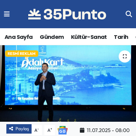
Ana Sayfa
Gündem
Kültür-Sanat
Tarih
RESMI REKLAM
Paylaş
-
+
11.07.2025 - 08:00
A
A