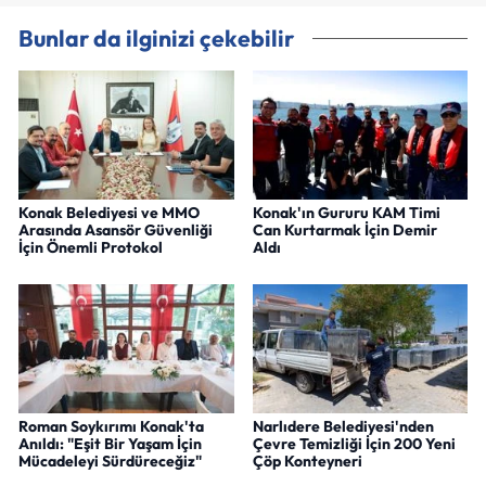
Bunlar da ilginizi çekebilir
Konak Belediyesi ve MMO
Konak'ın Gururu KAM Timi
Arasında Asansör Güvenliği
Can Kurtarmak İçin Demir
İçin Önemli Protokol
Aldı
Roman Soykırımı Konak'ta
Narlıdere Belediyesi'nden
Anıldı: "Eşit Bir Yaşam İçin
Çevre Temizliği İçin 200 Yeni
Mücadeleyi Sürdüreceğiz"
Çöp Konteyneri