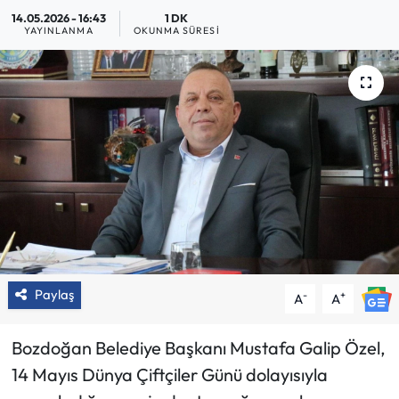
14.05.2026 - 16:43
1 DK
YAYINLANMA
OKUNMA SÜRESI
Paylaş
-
+
A
A
Bozdoğan Belediye Başkanı Mustafa Galip Özel,
14 Mayıs Dünya Çiftçiler Günü dolayısıyla