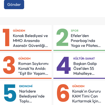
Gönder
1
2
GÜNDEM
SPOR
Konak Belediyesi ve
Efeler'den
MMO Arasında
Pınarbaşı'nda
Asansör Güvenliği
Yoga ve Pilates
İçin Önemli Protokol
Buluşması
3
4
GÜNDEM
KÜLTÜR-SANAT
Roman Soykırımı
Başkan Galip
Konak'ta Anıldı:
Özel'den 55
"Eşit Bir Yaşam
Mahalleye
İçin Mücadeleyi
Çocuk Şenliği
5
6
Sürdüreceğiz"
EKONOMI
GÜNDEM
Narlıdere
Konak'ın Gururu
Belediyesi'nde
KAM Timi Can
Toplu
Kurtarmak İçin