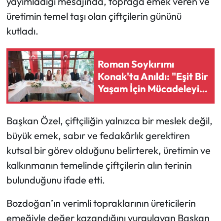
yayımladığı mesajında, toprağa emek veren ve
üretimin temel taşı olan çiftçilerin gününü
kutladı.
Roman Soykırımı
Konak'ta Anıldı: "Eşit Bir
Yaşam İçin Mücadeleyi
Sürdüreceğiz"
Başkan Özel, çiftçiliğin yalnızca bir meslek değil,
büyük emek, sabır ve fedakârlık gerektiren
kutsal bir görev olduğunu belirterek, üretimin ve
kalkınmanın temelinde çiftçilerin alın terinin
bulunduğunu ifade etti.
Bozdoğan’ın verimli topraklarının üreticilerin
emeğiyle değer kazandığını vurgulayan Başkan