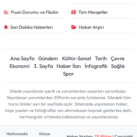
Puan Durumu ve Fikstür
Tüm Manşetler
Son Dakika Haberleri
Haber Arşivi
Ana Sayfa
Gündem
Kültür-Sanat
Tarih
Çevre
Ekonomi
3. Sayfa
Haber İlan
İnfografik
Sağlık
Spor
Sitede yayınlanan içerik ve yorumlardan yazarları sorumludur.
Yayınlanan yorumlardan 35Punto sorumlu tutulamaz. Sitedeki tüm
harici linkler ayrı bir sayfada açılır. Sitemizde yayınlanan haber,
köşe yazıları ve fotoğraflar izin alınmaksızın kaynak gösterilse dahi,
herhangi bir ortamda kullanılamaz ve yayınlanamaz
Hakkımızda
Künye
Haber Yazılımı:
TE Bilişim
| Copyright