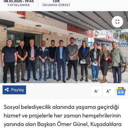
08.10.2025 - 19:45
1 DK
YAYINLANMA
OKUNMA SÜRESI
Paylaş
-
+
A
A
Sosyal belediyecilik alanında yaşama geçirdiği
hizmet ve projelerle her zaman hemşehrilerinin
yanında olan Başkan Ömer Günel, Kuşadalılara