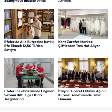
Sözleşmeye İmzalar Atıldı
Artırıldı
Efeler'de Aile Bütçesine Katkı:
Kent Zarafet Merkezi
Efe Ekmek 12,50 TL'den
Çiftlerden Tam Not Alıyor
Satışta
Efeler'in Fabrikasında Enginar
İtalyan Ticaret Odaları Ağının
Sezonu Bitti, Ege Otları
Küresel Yönetiminde İzmir
Tezgaha İndi
Dönemi