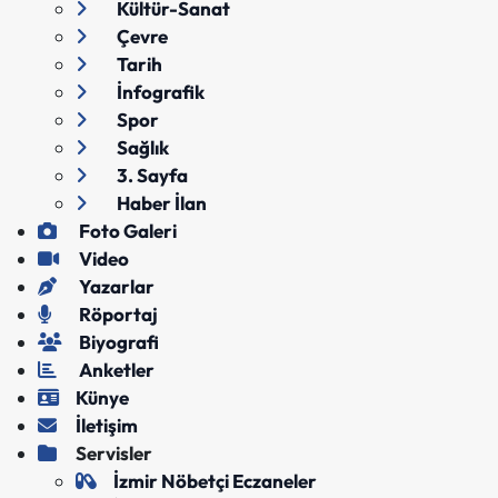
Kültür-Sanat
Çevre
Tarih
İnfografik
Spor
Sağlık
3. Sayfa
Haber İlan
Foto Galeri
Video
Yazarlar
Röportaj
Biyografi
Anketler
Künye
İletişim
Servisler
İzmir Nöbetçi Eczaneler