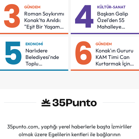
3
4
GÜNDEM
KÜLTÜR-SANAT
Roman Soykırımı
Başkan Galip
Konak'ta Anıldı:
Özel'den 55
"Eşit Bir Yaşam
Mahalleye
İçin Mücadeleyi
Çocuk Şenliği
5
6
Sürdüreceğiz"
EKONOMI
GÜNDEM
Narlıdere
Konak'ın Gururu
Belediyesi'nde
KAM Timi Can
Toplu
Kurtarmak İçin
Sözleşmeye
Demir Aldı
İmzalar Atıldı
35punto.com, yaptığı yerel haberlerle başta İzmirliler
olmak üzere Egelilerin kentleri ile bağlarının