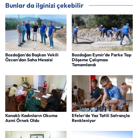
Bunlar da ilginizi çekebilir
Bozdoğan'da Başkan Vekili
Bozdoğan Eymir'de Parke Taşı
Özcan'dan Saha Mesaisi
Döşeme Çalışması
Tamamlandı
Konaklı Kadınların Okuma
Efeler'de Yaz Tatili Satrançla
Azmi Örnek Oldu
Renkleniyor