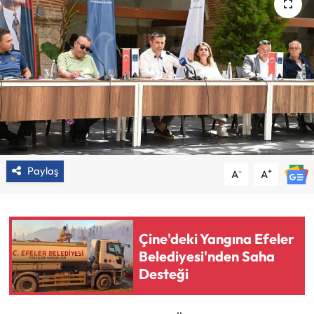
Paylaş
-
+
A
A
Çine'deki Yangına Efeler
Belediyesi'nden Saha
Desteği