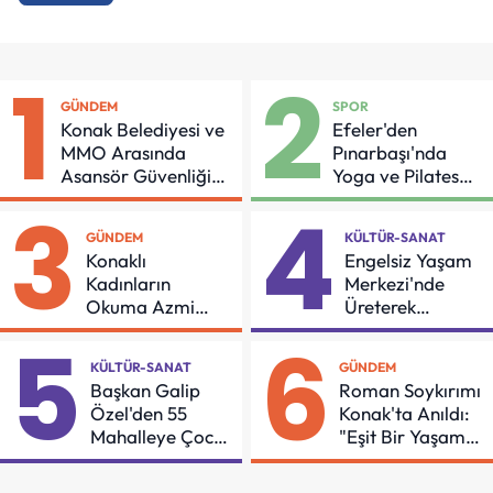
1
2
GÜNDEM
SPOR
Konak Belediyesi ve
Efeler'den
MMO Arasında
Pınarbaşı'nda
Asansör Güvenliği
Yoga ve Pilates
İçin Önemli Protokol
Buluşması
3
4
GÜNDEM
KÜLTÜR-SANAT
Konaklı
Engelsiz Yaşam
Kadınların
Merkezi'nde
Okuma Azmi
Üreterek
Örnek Oldu
Güçleniyorlar
5
6
KÜLTÜR-SANAT
GÜNDEM
Başkan Galip
Roman Soykırımı
Özel'den 55
Konak'ta Anıldı:
Mahalleye Çocuk
"Eşit Bir Yaşam
Şenliği
İçin Mücadeleyi
Sürdüreceğiz"