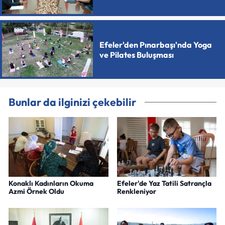
Efeler'den Pınarbaşı'nda Yoga
ve Pilates Buluşması
Bunlar da ilginizi çekebilir
Konaklı Kadınların Okuma
Efeler'de Yaz Tatili Satrançla
Azmi Örnek Oldu
Renkleniyor