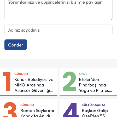
Gönder
1
2
GÜNDEM
SPOR
Konak Belediyesi ve
Efeler'den
MMO Arasında
Pınarbaşı'nda
Asansör Güvenliği
Yoga ve Pilates
İçin Önemli Protokol
Buluşması
3
4
GÜNDEM
KÜLTÜR-SANAT
Roman Soykırımı
Başkan Galip
Konak'ta Anıldı:
Özel'den 55