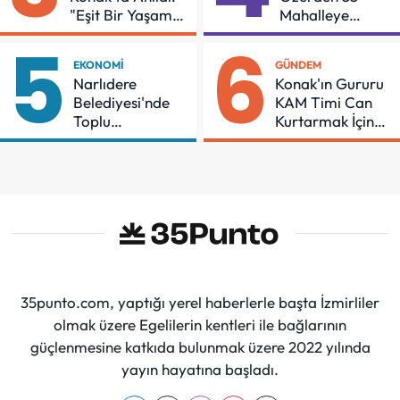
"Eşit Bir Yaşam
Mahalleye
İçin Mücadeleyi
Çocuk Şenliği
5
6
Sürdüreceğiz"
EKONOMI
GÜNDEM
Narlıdere
Konak'ın Gururu
Belediyesi'nde
KAM Timi Can
Toplu
Kurtarmak İçin
Sözleşmeye
Demir Aldı
İmzalar Atıldı
35punto.com, yaptığı yerel haberlerle başta İzmirliler
olmak üzere Egelilerin kentleri ile bağlarının
güçlenmesine katkıda bulunmak üzere 2022 yılında
yayın hayatına başladı.