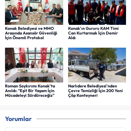
Konak Belediyesi ve MMO
Konak'ın Gururu KAM Timi
Arasında Asansör Güvenliği
Can Kurtarmak İçin Demir
İçin Önemli Protokol
Aldı
Roman Soykırımı Konak'ta
Narlıdere Belediyesi'nden
Anıldı: "Eşit Bir Yaşam İçin
Çevre Temizliği İçin 200 Yeni
Mücadeleyi Sürdüreceğiz"
Çöp Konteyneri
Yorumlar