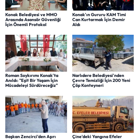
Konak Belediyesi ve MMO
Konak'ın Gururu KAM Timi
Arasında Asansör Güvenliği
Can Kurtarmak İçin Demir
İçin Önemli Protokol
Aldı
Roman Soykırımı Konak'ta
Narlıdere Belediyesi'nden
Anıldı: "Eşit Bir Yaşam İçin
Çevre Temizliği İçin 200 Yeni
Mücadeleyi Sürdüreceğiz"
Çöp Konteyneri
Başkan Zencirci'den Aşırı
Çine'deki Yangına Efeler