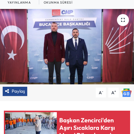
YAYINLANMA
OKUNMA SÜRESI
Paylaş
-
+
A
A
Başkan Zencirci'den
Aşırı Sıcaklara Karşı