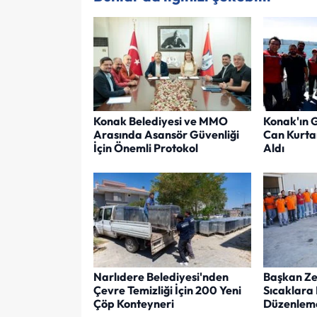
Konak Belediyesi ve MMO
Konak'ın 
Arasında Asansör Güvenliği
Can Kurta
İçin Önemli Protokol
Aldı
Narlıdere Belediyesi'nden
Başkan Zen
Çevre Temizliği İçin 200 Yeni
Sıcaklara 
Çöp Konteyneri
Düzenlem