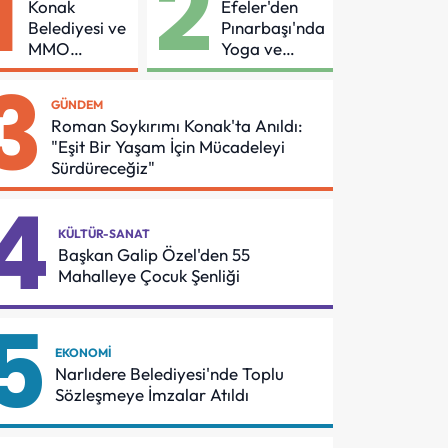
1
2
Konak
Efeler'den
Belediyesi ve
Pınarbaşı'nda
MMO
Yoga ve
Arasında
Pilates
3
Asansör
Buluşması
GÜNDEM
Güvenliği İçin
Roman Soykırımı Konak'ta Anıldı:
Önemli
"Eşit Bir Yaşam İçin Mücadeleyi
Protokol
Sürdüreceğiz"
4
KÜLTÜR-SANAT
Başkan Galip Özel'den 55
Mahalleye Çocuk Şenliği
5
EKONOMI
Narlıdere Belediyesi'nde Toplu
Sözleşmeye İmzalar Atıldı