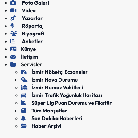
Foto Galeri
Video
Yazarlar
Röportaj
Biyografi
Anketler
Künye
İletişim
Servisler
İzmir Nöbetçi Eczaneler
İzmir Hava Durumu
İzmir Namaz Vakitleri
İzmir Trafik Yoğunluk Haritası
Süper Lig Puan Durumu ve Fikstür
Tüm Manşetler
Son Dakika Haberleri
Haber Arşivi