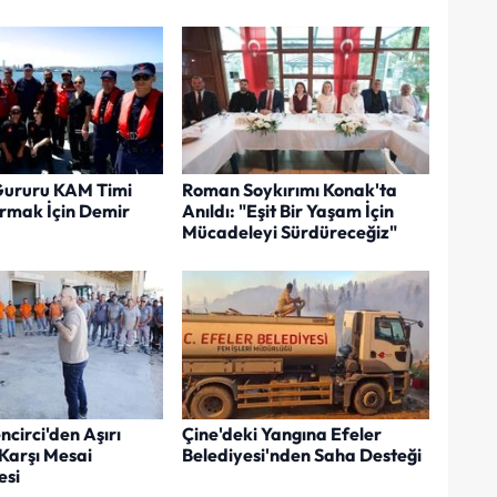
Gururu KAM Timi
Roman Soykırımı Konak'ta
rmak İçin Demir
Anıldı: "Eşit Bir Yaşam İçin
Mücadeleyi Sürdüreceğiz"
circi'den Aşırı
Çine'deki Yangına Efeler
Karşı Mesai
Belediyesi'nden Saha Desteği
esi