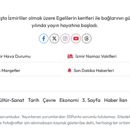
ta İzmirliler olmak üzere Egelilerin kentleri ile bağlarını
yılında yayın hayatına başladı.
ir Hava Durumu
İzmir Namaz Vakitleri
 Manşetler
Son Dakika Haberleri
ültür-Sanat
Tarih
Çevre
Ekonomi
3. Sayfa
Haber İlan
sorumludur. Yayınlanan yorumlardan 35Punto sorumlu tutulamaz. Sitedeki tü
ve fotoğraflar izin alınmaksızın kaynak gösterilse dahi, herhangi bir ort