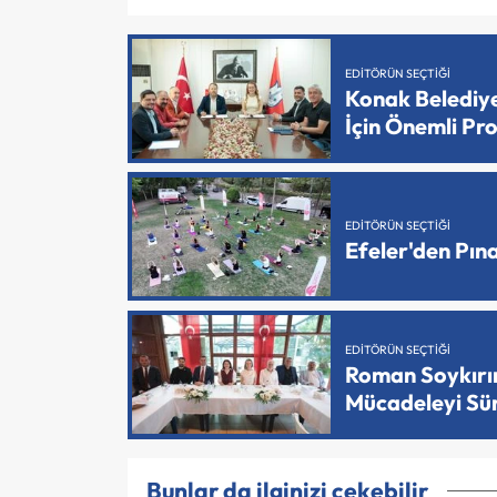
EDITÖRÜN SEÇTIĞI
Konak Belediy
İçin Önemli Pr
EDITÖRÜN SEÇTIĞI
Efeler'den Pın
EDITÖRÜN SEÇTIĞI
Roman Soykırımı
Mücadeleyi Sü
Bunlar da ilginizi çekebilir