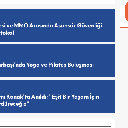
esi ve MMO Arasında Asansör Güvenliği
otokol
arbaşı'nda Yoga ve Pilates Buluşması
 Konak'ta Anıldı: "Eşit Bir Yaşam İçin
rdüreceğiz"