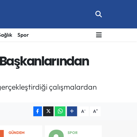
Sağlık
Spor
 Başkanlarından
gerçekleştirdiği çalışmalardan
-
+
A
A
GÜNDEM
SPOR