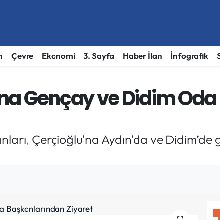
h
Çevre
Ekonomi
3. Sayfa
Haber İlan
İnfografik
'na Gençay ve Didim Oda
nları, Çerçioğlu'na Aydın'da ve Didim’de 