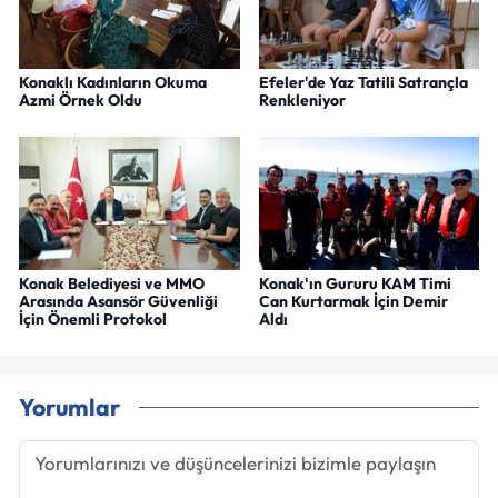
Konaklı Kadınların Okuma
Efeler'de Yaz Tatili Satrançla
Azmi Örnek Oldu
Renkleniyor
Konak Belediyesi ve MMO
Konak'ın Gururu KAM Timi
Arasında Asansör Güvenliği
Can Kurtarmak İçin Demir
İçin Önemli Protokol
Aldı
Yorumlar