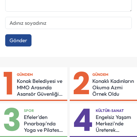
Gönder
1
2
GÜNDEM
GÜNDEM
Konak Belediyesi ve
Konaklı Kadınların
MMO Arasında
Okuma Azmi
Asansör Güvenliği
Örnek Oldu
İçin Önemli Protokol
3
4
SPOR
KÜLTÜR-SANAT
Efeler'den
Engelsiz Yaşam
Pınarbaşı'nda
Merkezi'nde
Yoga ve Pilates
Üreterek
Buluşması
Güçleniyorlar